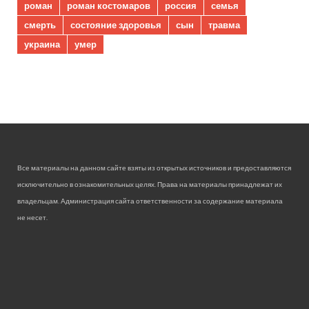
роман
роман костомаров
россия
семья
смерть
состояние здоровья
сын
травма
украина
умер
Все материалы на данном сайте взяты из открытых источников и предоставляются
исключительно в ознакомительных целях. Права на материалы принадлежат их
владельцам. Администрация сайта ответственности за содержание материала
не несет.