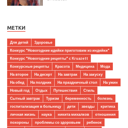
МЕТКИ
Для детей
Здоровье
Конкурс "Новогодние идейки приготовим из индейки"
Конкурс "Новогодние рецепты" с Kruazett
Конкурсные рецепты
Красота
Медицина
Мода
На второе
На десерт
На завтрак
На закуску
На обед
На полдник
На праздничный стол
На ужин
Новый год
Отдых
Путешествия
Стиль
Сытный завтрак
Туризм
беременность
болезнь
госпитализация в больницу
дети
звезды
критика
личная жизнь
наука
никита михалков
отношения
похороны
проблемы со здоровьем
ребенок