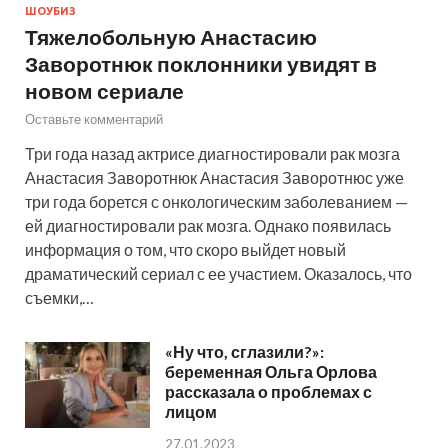
ШОУБИЗ
Тяжелобольную Анастасию
Заворотнюк поклонники увидят в
новом сериале
Оставьте комментарий
Три года назад актрисе диагностировали рак мозга
Анастасия Заворотнюк Анастасия Заворотнюс уже
три года борется с онкологическим заболеванием —
ей диагностировали рак мозга. Однако появилась
информация о том, что скоро выйдет новый
драматический сериал с ее участием. Оказалось, что
съемки,…
«Ну что, сглазили?»:
беременная Ольга Орлова
рассказала о проблемах с
лицом
27.01.2023