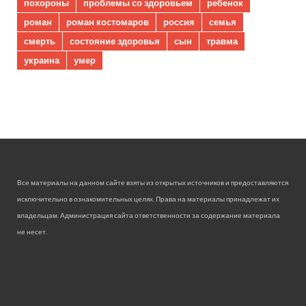
похороны
проблемы со здоровьем
ребенок
роман
роман костомаров
россия
семья
смерть
состояние здоровья
сын
травма
украина
умер
Все материалы на данном сайте взяты из открытых источников и предоставляются
исключительно в ознакомительных целях. Права на материалы принадлежат их
владельцам. Администрация сайта ответственности за содержание материала
не несет.