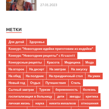
27.01.2023
МЕТКИ
Для детей
Здоровье
Конкурс "Новогодние идейки приготовим из индейки"
Конкурс "Новогодние рецепты" с Kruazett
Конкурсные рецепты
Красота
Медицина
Мода
На второе
На десерт
На завтрак
На закуску
На обед
На полдник
На праздничный стол
На ужин
Новый год
Отдых
Путешествия
Стиль
Сытный завтрак
Туризм
беременность
болезнь
госпитализация в больницу
дети
звезды
критика
личная жизнь
наука
никита михалков
отношения