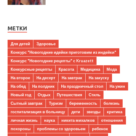
МЕТКИ
Для детей
Здоровье
Конкурс "Новогодние идейки приготовим из индейки"
Конкурс "Новогодние рецепты" с Kruazett
Конкурсные рецепты
Красота
Медицина
Мода
На второе
На десерт
На завтрак
На закуску
На обед
На полдник
На праздничный стол
На ужин
Новый год
Отдых
Путешествия
Стиль
Сытный завтрак
Туризм
беременность
болезнь
госпитализация в больницу
дети
звезды
критика
личная жизнь
наука
никита михалков
отношения
похороны
проблемы со здоровьем
ребенок