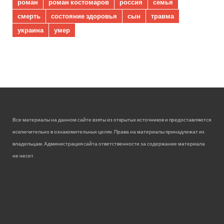
роман
роман костомаров
россия
семья
смерть
состояние здоровья
сын
травма
украина
умер
Все материалы на данном сайте взяты из открытых источников и предоставляются
исключительно в ознакомительных целях. Права на материалы принадлежат их
владельцам. Администрация сайта ответственности за содержание материала
не несет.