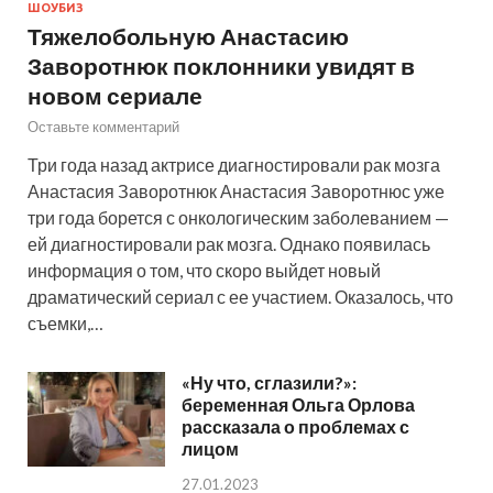
ШОУБИЗ
Тяжелобольную Анастасию
Заворотнюк поклонники увидят в
новом сериале
Оставьте комментарий
Три года назад актрисе диагностировали рак мозга
Анастасия Заворотнюк Анастасия Заворотнюс уже
три года борется с онкологическим заболеванием —
ей диагностировали рак мозга. Однако появилась
информация о том, что скоро выйдет новый
драматический сериал с ее участием. Оказалось, что
съемки,…
«Ну что, сглазили?»:
беременная Ольга Орлова
рассказала о проблемах с
лицом
27.01.2023