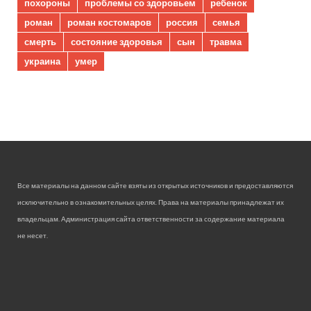
похороны
проблемы со здоровьем
ребенок
роман
роман костомаров
россия
семья
смерть
состояние здоровья
сын
травма
украина
умер
Все материалы на данном сайте взяты из открытых источников и предоставляются
исключительно в ознакомительных целях. Права на материалы принадлежат их
владельцам. Администрация сайта ответственности за содержание материала
не несет.