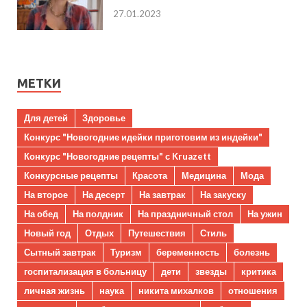
27.01.2023
МЕТКИ
Для детей
Здоровье
Конкурс "Новогодние идейки приготовим из индейки"
Конкурс "Новогодние рецепты" с Kruazett
Конкурсные рецепты
Красота
Медицина
Мода
На второе
На десерт
На завтрак
На закуску
На обед
На полдник
На праздничный стол
На ужин
Новый год
Отдых
Путешествия
Стиль
Сытный завтрак
Туризм
беременность
болезнь
госпитализация в больницу
дети
звезды
критика
личная жизнь
наука
никита михалков
отношения