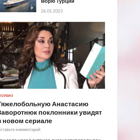
морю Турции
26.01.2023
ОУБИЗ
Тяжелобольную Анастасию
Заворотнюк поклонники увидят
в новом сериале
ставьте комментарий