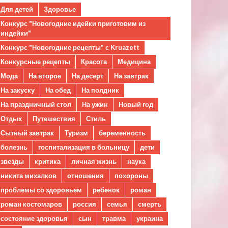
Для детей
Здоровье
Конкурс "Новогодние идейки приготовим из
индейки"
Конкурс "Новогодние рецепты" с Kruazett
Конкурсные рецепты
Красота
Медицина
Мода
На второе
На десерт
На завтрак
На закуску
На обед
На полдник
На праздничный стол
На ужин
Новый год
Отдых
Путешествия
Стиль
Сытный завтрак
Туризм
беременность
болезнь
госпитализация в больницу
дети
звезды
критика
личная жизнь
наука
никита михалков
отношения
похороны
проблемы со здоровьем
ребенок
роман
роман костомаров
россия
семья
смерть
состояние здоровья
сын
травма
украина