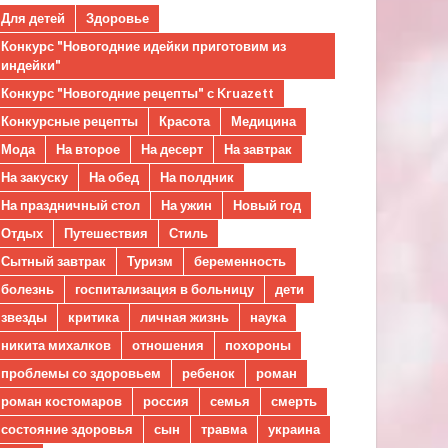
Для детей
Здоровье
Конкурс "Новогодние идейки приготовим из
индейки"
Конкурс "Новогодние рецепты" с Kruazett
Конкурсные рецепты
Красота
Медицина
Мода
На второе
На десерт
На завтрак
На закуску
На обед
На полдник
На праздничный стол
На ужин
Новый год
Отдых
Путешествия
Стиль
Сытный завтрак
Туризм
беременность
болезнь
госпитализация в больницу
дети
звезды
критика
личная жизнь
наука
никита михалков
отношения
похороны
проблемы со здоровьем
ребенок
роман
роман костомаров
россия
семья
смерть
состояние здоровья
сын
травма
украина