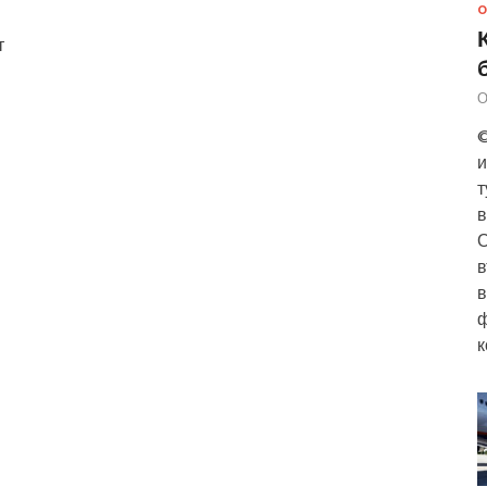
О
т
О
©
и
т
в
О
в
в
ф
к