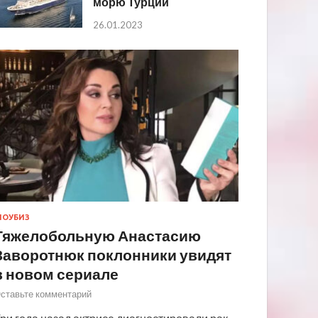
морю Турции
26.01.2023
ОУБИЗ
Тяжелобольную Анастасию
Заворотнюк поклонники увидят
в новом сериале
ставьте комментарий