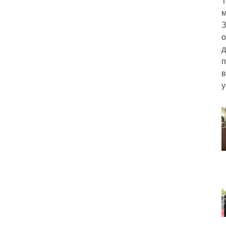
Т
м
З
о
д
п
в
у