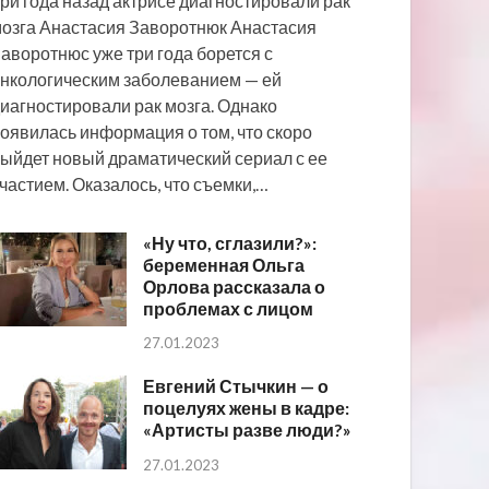
ри года назад актрисе диагностировали рак
озга Анастасия Заворотнюк Анастасия
аворотнюс уже три года борется с
нкологическим заболеванием — ей
иагностировали рак мозга. Однако
оявилась информация о том, что скоро
ыйдет новый драматический сериал с ее
частием. Оказалось, что съемки,…
«Ну что, сглазили?»:
беременная Ольга
Орлова рассказала о
проблемах с лицом
27.01.2023
Евгений Стычкин — о
поцелуях жены в кадре:
«Артисты разве люди?»
27.01.2023