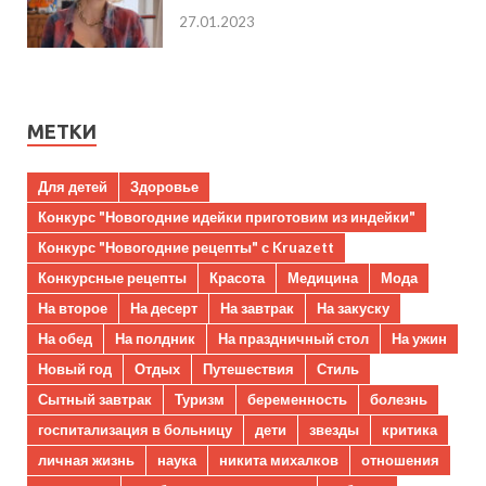
27.01.2023
МЕТКИ
Для детей
Здоровье
Конкурс "Новогодние идейки приготовим из индейки"
Конкурс "Новогодние рецепты" с Kruazett
Конкурсные рецепты
Красота
Медицина
Мода
На второе
На десерт
На завтрак
На закуску
На обед
На полдник
На праздничный стол
На ужин
Новый год
Отдых
Путешествия
Стиль
Сытный завтрак
Туризм
беременность
болезнь
госпитализация в больницу
дети
звезды
критика
личная жизнь
наука
никита михалков
отношения