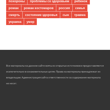
похороны
проблемы со здоровьем
ребенок
роман
роман костомаров
россия
семья
смерть
состояние здоровья
сын
травма
украина
умер
Все материалы на данном сайте взяты из открытых источников и предоставляются
исключительно в ознакомительных целях. Права на материалы принадлежат их
владельцам. Администрация сайта ответственности за содержание материала
не несет.