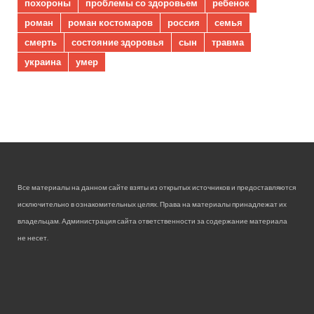
похороны
проблемы со здоровьем
ребенок
роман
роман костомаров
россия
семья
смерть
состояние здоровья
сын
травма
украина
умер
Все материалы на данном сайте взяты из открытых источников и предоставляются
исключительно в ознакомительных целях. Права на материалы принадлежат их
владельцам. Администрация сайта ответственности за содержание материала
не несет.