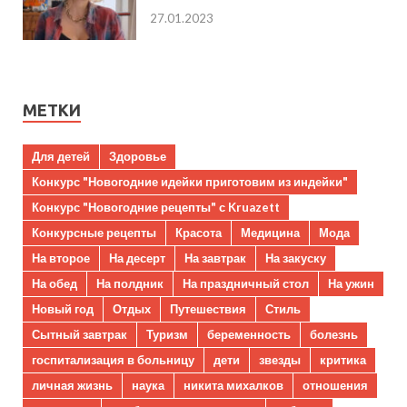
27.01.2023
МЕТКИ
Для детей
Здоровье
Конкурс "Новогодние идейки приготовим из индейки"
Конкурс "Новогодние рецепты" с Kruazett
Конкурсные рецепты
Красота
Медицина
Мода
На второе
На десерт
На завтрак
На закуску
На обед
На полдник
На праздничный стол
На ужин
Новый год
Отдых
Путешествия
Стиль
Сытный завтрак
Туризм
беременность
болезнь
госпитализация в больницу
дети
звезды
критика
личная жизнь
наука
никита михалков
отношения