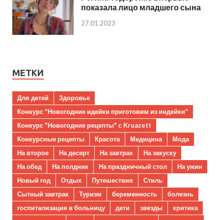
показала лицо младшего сына
27.01.2023
МЕТКИ
Для детей
Здоровье
Конкурс "Новогодние идейки приготовим из индейки"
Конкурс "Новогодние рецепты" с Kruazett
Конкурсные рецепты
Красота
Медицина
Мода
На второе
На десерт
На завтрак
На закуску
На обед
На полдник
На праздничный стол
На ужин
Новый год
Отдых
Путешествия
Стиль
Сытный завтрак
Туризм
беременность
болезнь
госпитализация в больницу
дети
звезды
критика