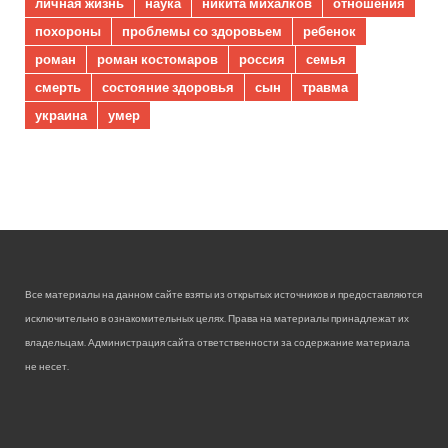
личная жизнь
наука
никита михалков
отношения
похороны
проблемы со здоровьем
ребенок
роман
роман костомаров
россия
семья
смерть
состояние здоровья
сын
травма
украина
умер
Все материалы на данном сайте взяты из открытых источников и предоставляются
исключительно в ознакомительных целях. Права на материалы принадлежат их
владельцам. Администрация сайта ответственности за содержание материала
не несет.