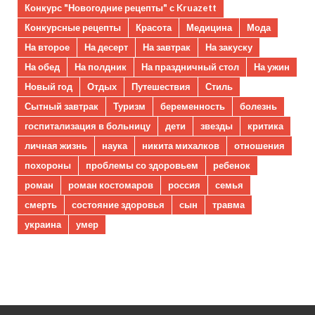
Конкурс "Новогодние рецепты" с Kruazett
Конкурсные рецепты
Красота
Медицина
Мода
На второе
На десерт
На завтрак
На закуску
На обед
На полдник
На праздничный стол
На ужин
Новый год
Отдых
Путешествия
Стиль
Сытный завтрак
Туризм
беременность
болезнь
госпитализация в больницу
дети
звезды
критика
личная жизнь
наука
никита михалков
отношения
похороны
проблемы со здоровьем
ребенок
роман
роман костомаров
россия
семья
смерть
состояние здоровья
сын
травма
украина
умер