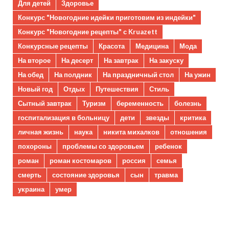
Для детей
Здоровье
Конкурс "Новогодние идейки приготовим из индейки"
Конкурс "Новогодние рецепты" с Kruazett
Конкурсные рецепты
Красота
Медицина
Мода
На второе
На десерт
На завтрак
На закуску
На обед
На полдник
На праздничный стол
На ужин
Новый год
Отдых
Путешествия
Стиль
Сытный завтрак
Туризм
беременность
болезнь
госпитализация в больницу
дети
звезды
критика
личная жизнь
наука
никита михалков
отношения
похороны
проблемы со здоровьем
ребенок
роман
роман костомаров
россия
семья
смерть
состояние здоровья
сын
травма
украина
умер