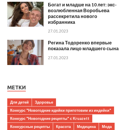
Богат и младше на 10 лет: экс-
возлюбленная Воробьева
рассекретила нового
избранника
27.01.2023
Регина Тодоренко впервые
показала лицо младшего сына
27.01.2023
МЕТКИ
Для детей
Здоровье
Конкурс "Новогодние идейки приготовим из индейки"
Конкурс "Новогодние рецепты" с Kruazett
Конкурсные рецепты
Красота
Медицина
Мода