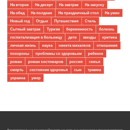
На второе
На десерт
На завтрак
На закуску
На обед
На полдник
На праздничный стол
На ужин
Новый год
Отдых
Путешествия
Стиль
Сытный завтрак
Туризм
беременность
болезнь
госпитализация в больницу
дети
звезды
критика
личная жизнь
наука
никита михалков
отношения
похороны
проблемы со здоровьем
ребенок
роман
роман костомаров
россия
семья
смерть
состояние здоровья
сын
травма
украина
умер
Все материалы на данном сайте взяты из открытых источников и предоставляются