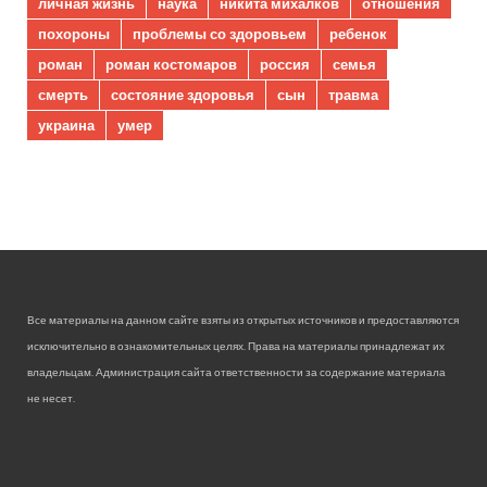
личная жизнь
наука
никита михалков
отношения
похороны
проблемы со здоровьем
ребенок
роман
роман костомаров
россия
семья
смерть
состояние здоровья
сын
травма
украина
умер
Все материалы на данном сайте взяты из открытых источников и предоставляются
исключительно в ознакомительных целях. Права на материалы принадлежат их
владельцам. Администрация сайта ответственности за содержание материала
не несет.