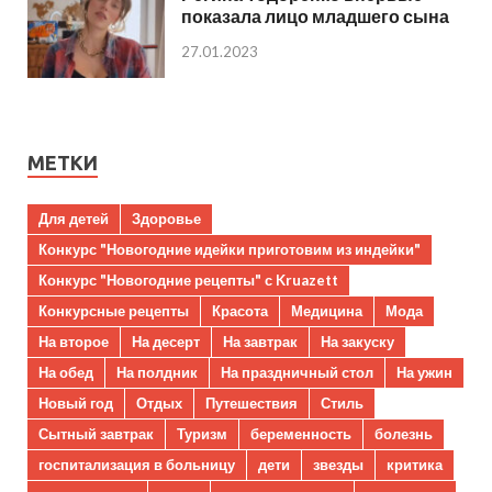
показала лицо младшего сына
27.01.2023
МЕТКИ
Для детей
Здоровье
Конкурс "Новогодние идейки приготовим из индейки"
Конкурс "Новогодние рецепты" с Kruazett
Конкурсные рецепты
Красота
Медицина
Мода
На второе
На десерт
На завтрак
На закуску
На обед
На полдник
На праздничный стол
На ужин
Новый год
Отдых
Путешествия
Стиль
Сытный завтрак
Туризм
беременность
болезнь
госпитализация в больницу
дети
звезды
критика