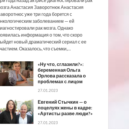
ри года назад актрисе диагностировали рак
озга Анастасия Заворотнюк Анастасия
аворотнюс уже три года борется с
нкологическим заболеванием — ей
иагностировали рак мозга. Однако
оявилась информация о том, что скоро
ыйдет новый драматический сериал с ее
частием. Оказалось, что съемки,…
«Ну что, сглазили?»:
беременная Ольга
Орлова рассказала о
проблемах с лицом
27.01.2023
Евгений Стычкин — о
поцелуях жены в кадре:
«Артисты разве люди?»
27.01.2023