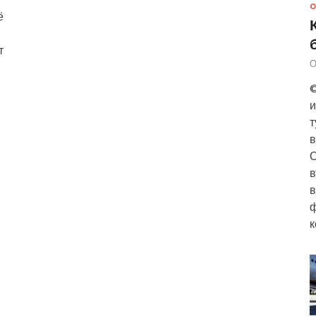
О
ё
т
О
©
и
т
в
О
в
в
ф
к