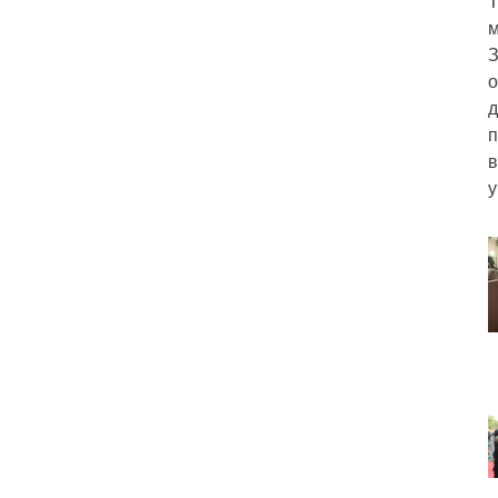
Т
м
З
о
д
п
в
у