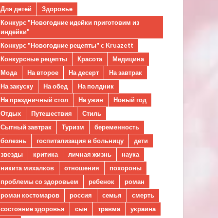
Для детей
Здоровье
Конкурс "Новогодние идейки приготовим из
индейки"
Конкурс "Новогодние рецепты" с Kruazett
Конкурсные рецепты
Красота
Медицина
Мода
На второе
На десерт
На завтрак
На закуску
На обед
На полдник
На праздничный стол
На ужин
Новый год
Отдых
Путешествия
Стиль
Сытный завтрак
Туризм
беременность
болезнь
госпитализация в больницу
дети
звезды
критика
личная жизнь
наука
никита михалков
отношения
похороны
проблемы со здоровьем
ребенок
роман
роман костомаров
россия
семья
смерть
состояние здоровья
сын
травма
украина