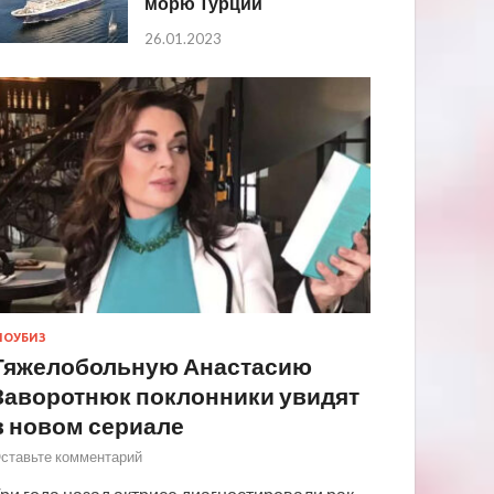
морю Турции
26.01.2023
ОУБИЗ
Тяжелобольную Анастасию
Заворотнюк поклонники увидят
в новом сериале
ставьте комментарий