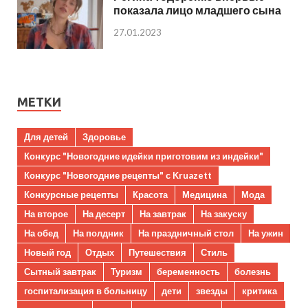
показала лицо младшего сына
27.01.2023
МЕТКИ
Для детей
Здоровье
Конкурс "Новогодние идейки приготовим из индейки"
Конкурс "Новогодние рецепты" с Kruazett
Конкурсные рецепты
Красота
Медицина
Мода
На второе
На десерт
На завтрак
На закуску
На обед
На полдник
На праздничный стол
На ужин
Новый год
Отдых
Путешествия
Стиль
Сытный завтрак
Туризм
беременность
болезнь
госпитализация в больницу
дети
звезды
критика