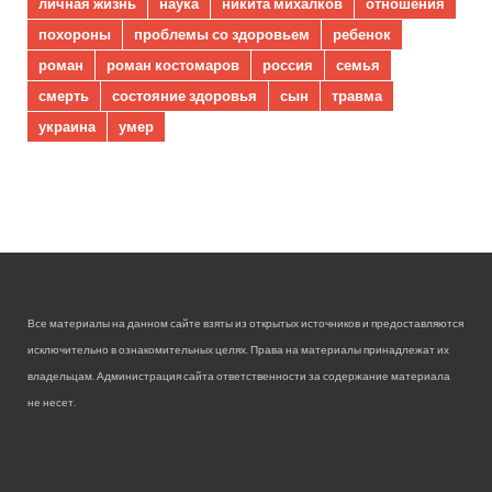
личная жизнь
наука
никита михалков
отношения
похороны
проблемы со здоровьем
ребенок
роман
роман костомаров
россия
семья
смерть
состояние здоровья
сын
травма
украина
умер
Все материалы на данном сайте взяты из открытых источников и предоставляются
исключительно в ознакомительных целях. Права на материалы принадлежат их
владельцам. Администрация сайта ответственности за содержание материала
не несет.