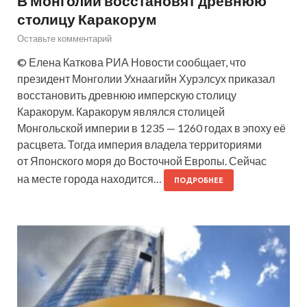
В Монголии восстановят древнюю
столицу Каракорум
Оставьте комментарий
© Елена Каткова РИА Новости сообщает, что
президент Монголии Ухнаагийн Хурэлсух приказал
восстановить древнюю имперскую столицу
Каракорум. Каракорум являлся столицей
Монгольской империи в 1235 — 1260 годах в эпоху её
расцвета. Тогда империя владела территориями
от Японского моря до Восточной Европы. Сейчас
на месте города находится…
ПОДРОБНЕЕ