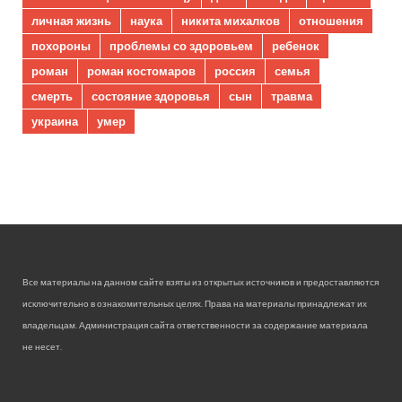
личная жизнь
наука
никита михалков
отношения
похороны
проблемы со здоровьем
ребенок
роман
роман костомаров
россия
семья
смерть
состояние здоровья
сын
травма
украина
умер
Все материалы на данном сайте взяты из открытых источников и предоставляются
исключительно в ознакомительных целях. Права на материалы принадлежат их
владельцам. Администрация сайта ответственности за содержание материала
не несет.