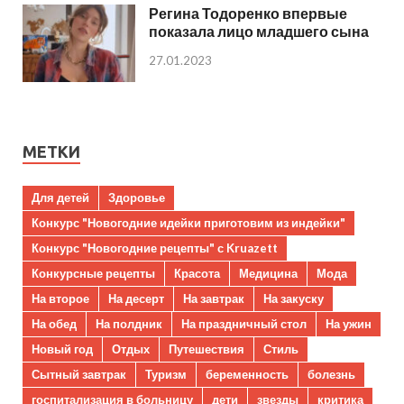
Регина Тодоренко впервые
показала лицо младшего сына
27.01.2023
МЕТКИ
Для детей
Здоровье
Конкурс "Новогодние идейки приготовим из индейки"
Конкурс "Новогодние рецепты" с Kruazett
Конкурсные рецепты
Красота
Медицина
Мода
На второе
На десерт
На завтрак
На закуску
На обед
На полдник
На праздничный стол
На ужин
Новый год
Отдых
Путешествия
Стиль
Сытный завтрак
Туризм
беременность
болезнь
госпитализация в больницу
дети
звезды
критика