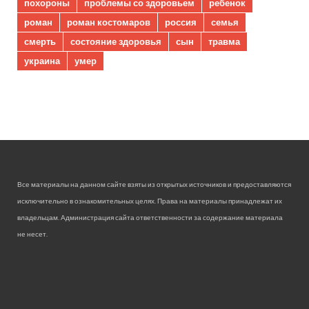
похороны
проблемы со здоровьем
ребенок
роман
роман костомаров
россия
семья
смерть
состояние здоровья
сын
травма
украина
умер
Все материалы на данном сайте взяты из открытых источников и предоставляются
исключительно в ознакомительных целях. Права на материалы принадлежат их
владельцам. Администрация сайта ответственности за содержание материала
не несет.