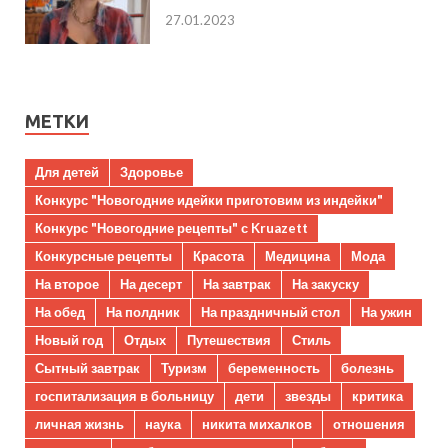
27.01.2023
МЕТКИ
Для детей
Здоровье
Конкурс "Новогодние идейки приготовим из индейки"
Конкурс "Новогодние рецепты" с Kruazett
Конкурсные рецепты
Красота
Медицина
Мода
На второе
На десерт
На завтрак
На закуску
На обед
На полдник
На праздничный стол
На ужин
Новый год
Отдых
Путешествия
Стиль
Сытный завтрак
Туризм
беременность
болезнь
госпитализация в больницу
дети
звезды
критика
личная жизнь
наука
никита михалков
отношения