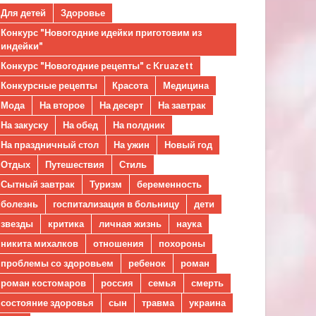
Для детей
Здоровье
Конкурс "Новогодние идейки приготовим из
индейки"
Конкурс "Новогодние рецепты" с Kruazett
Конкурсные рецепты
Красота
Медицина
Мода
На второе
На десерт
На завтрак
На закуску
На обед
На полдник
На праздничный стол
На ужин
Новый год
Отдых
Путешествия
Стиль
Сытный завтрак
Туризм
беременность
болезнь
госпитализация в больницу
дети
звезды
критика
личная жизнь
наука
никита михалков
отношения
похороны
проблемы со здоровьем
ребенок
роман
роман костомаров
россия
семья
смерть
состояние здоровья
сын
травма
украина