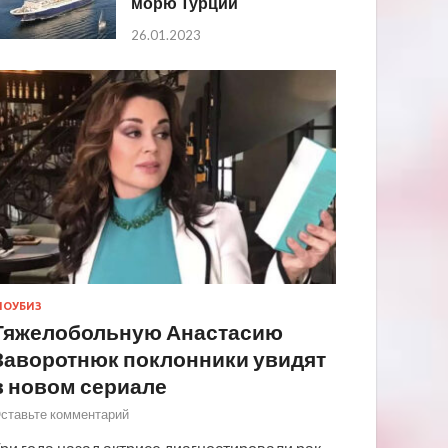
морю Турции
26.01.2023
ОУБИЗ
Тяжелобольную Анастасию
Заворотнюк поклонники увидят
в новом сериале
ставьте комментарий