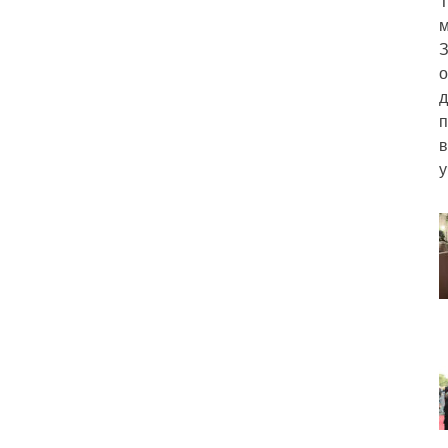
Т
м
З
о
д
п
в
у