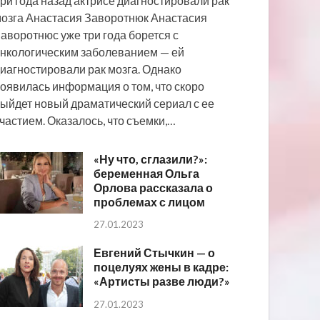
ри года назад актрисе диагностировали рак
озга Анастасия Заворотнюк Анастасия
аворотнюс уже три года борется с
нкологическим заболеванием — ей
иагностировали рак мозга. Однако
оявилась информация о том, что скоро
ыйдет новый драматический сериал с ее
частием. Оказалось, что съемки,…
«Ну что, сглазили?»:
беременная Ольга
Орлова рассказала о
проблемах с лицом
27.01.2023
Евгений Стычкин — о
поцелуях жены в кадре:
«Артисты разве люди?»
27.01.2023