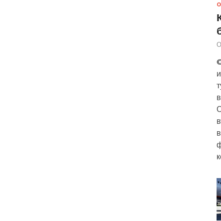
О
О
©
и
т
в
О
в
в
ф
к