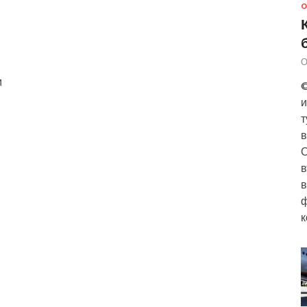
О
О
м
©
и
т
в
О
в
в
ф
к