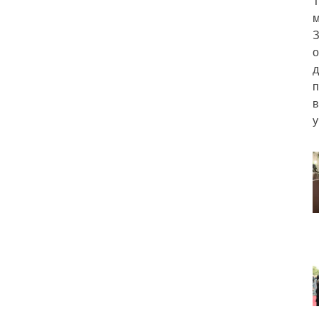
Т
м
З
о
д
п
в
у