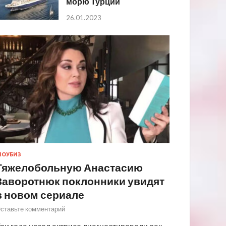
морю Турции
26.01.2023
ОУБИЗ
Тяжелобольную Анастасию
Заворотнюк поклонники увидят
в новом сериале
ставьте комментарий