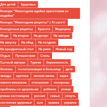
Для детей
Здоровье
Конкурс "Новогодние идейки приготовим из
индейки"
Конкурс "Новогодние рецепты" с Kruazett
Конкурсные рецепты
Красота
Медицина
Мода
На второе
На десерт
На завтрак
На закуску
На обед
На полдник
На праздничный стол
На ужин
Новый год
Отдых
Путешествия
Стиль
Сытный завтрак
Туризм
беременность
болезнь
госпитализация в больницу
дети
звезды
критика
личная жизнь
наука
никита михалков
отношения
похороны
проблемы со здоровьем
ребенок
роман
роман костомаров
россия
семья
смерть
состояние здоровья
сын
травма
украина