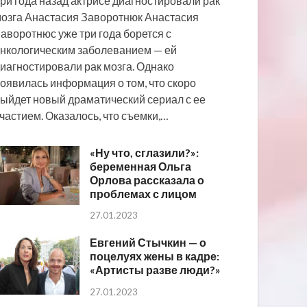
ри года назад актрисе диагностировали рак
озга Анастасия Заворотнюк Анастасия
аворотнюс уже три года борется с
нкологическим заболеванием — ей
иагностировали рак мозга. Однако
оявилась информация о том, что скоро
ыйдет новый драматический сериал с ее
частием. Оказалось, что съемки,…
«Ну что, сглазили?»:
беременная Ольга
Орлова рассказала о
проблемах с лицом
27.01.2023
Евгений Стычкин — о
поцелуях жены в кадре:
«Артисты разве люди?»
27.01.2023