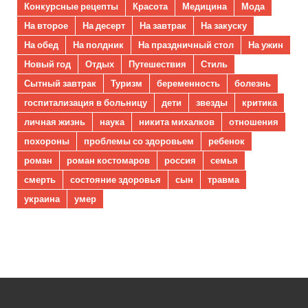
Конкурсные рецепты
Красота
Медицина
Мода
На второе
На десерт
На завтрак
На закуску
На обед
На полдник
На праздничный стол
На ужин
Новый год
Отдых
Путешествия
Стиль
Сытный завтрак
Туризм
беременность
болезнь
госпитализация в больницу
дети
звезды
критика
личная жизнь
наука
никита михалков
отношения
похороны
проблемы со здоровьем
ребенок
роман
роман костомаров
россия
семья
смерть
состояние здоровья
сын
травма
украина
умер