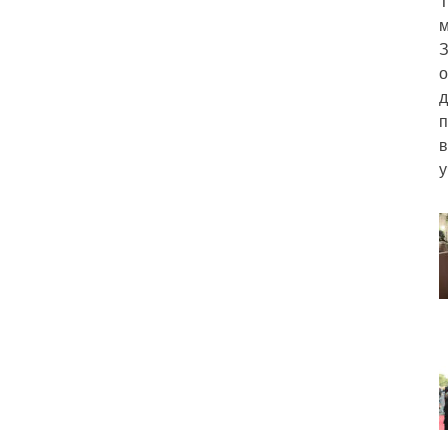
Т
м
З
о
д
п
в
у