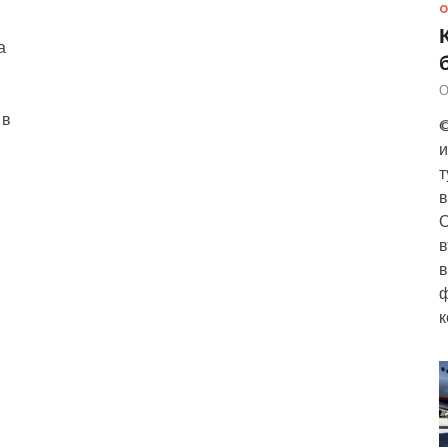
О
а
О
 в
©
и
т
в
О
в
в
ф
к