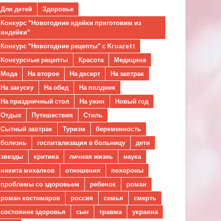
Для детей
Здоровье
Конкурс "Новогодние идейки приготовим из
индейки"
Конкурс "Новогодние рецепты" с Kruazett
Конкурсные рецепты
Красота
Медицина
Мода
На второе
На десерт
На завтрак
На закуску
На обед
На полдник
На праздничный стол
На ужин
Новый год
Отдых
Путешествия
Стиль
Сытный завтрак
Туризм
беременность
болезнь
госпитализация в больницу
дети
звезды
критика
личная жизнь
наука
никита михалков
отношения
похороны
проблемы со здоровьем
ребенок
роман
роман костомаров
россия
семья
смерть
состояние здоровья
сын
травма
украина