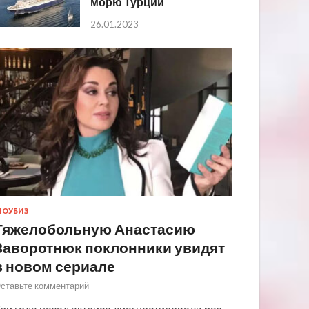
морю Турции
26.01.2023
ОУБИЗ
Тяжелобольную Анастасию
Заворотнюк поклонники увидят
в новом сериале
ставьте комментарий