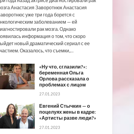
ри года назад актрисе диагностировали рак
озга Анастасия Заворотнюк Анастасия
аворотнюс уже три года борется с
нкологическим заболеванием — ей
иагностировали рак мозга. Однако
оявилась информация о том, что скоро
ыйдет новый драматический сериал с ее
частием. Оказалось, что съемки,…
«Ну что, сглазили?»:
беременная Ольга
Орлова рассказала о
проблемах с лицом
27.01.2023
Евгений Стычкин — о
поцелуях жены в кадре:
«Артисты разве люди?»
27.01.2023