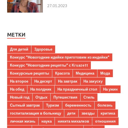
27.01.2023
МЕТКИ
Для детей
Здоровье
Конкурс "Новогодние идейки приготовим из индейки"
Конкурс "Новогодние рецепты" с Kruazett
Конкурсные рецепты
Красота
Медицина
Мода
На второе
На десерт
На завтрак
На закуску
На обед
На полдник
На праздничный стол
На ужин
Новый год
Отдых
Путешествия
Стиль
Сытный завтрак
Туризм
беременность
болезнь
госпитализация в больницу
дети
звезды
критика
личная жизнь
наука
никита михалков
отношения