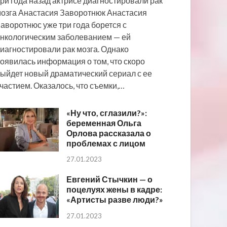
ри года назад актрисе диагностировали рак
озга Анастасия Заворотнюк Анастасия
аворотнюс уже три года борется с
нкологическим заболеванием — ей
иагностировали рак мозга. Однако
оявилась информация о том, что скоро
ыйдет новый драматический сериал с ее
частием. Оказалось, что съемки,…
«Ну что, сглазили?»:
беременная Ольга
Орлова рассказала о
проблемах с лицом
27.01.2023
Евгений Стычкин — о
поцелуях жены в кадре:
«Артисты разве люди?»
27.01.2023