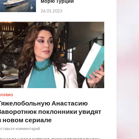
морю Турции
26.01.2023
ОУБИЗ
Тяжелобольную Анастасию
Заворотнюк поклонники увидят
в новом сериале
ставьте комментарий