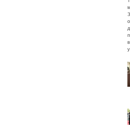
Т
м
З
о
д
п
в
у