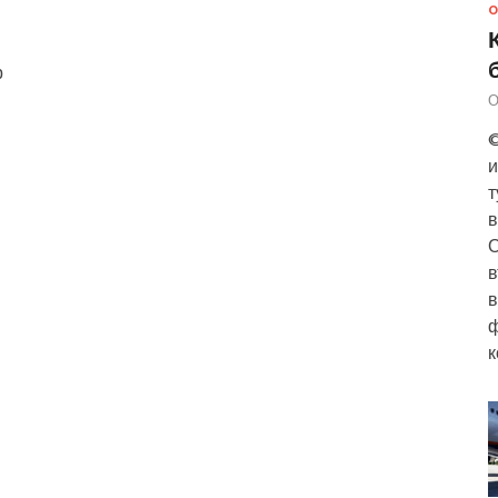
О
р
О
©
и
т
в
О
в
в
ф
к