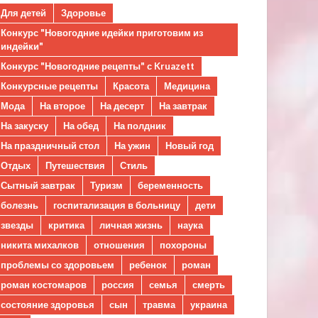
Для детей
Здоровье
Конкурс "Новогодние идейки приготовим из
индейки"
Конкурс "Новогодние рецепты" с Kruazett
Конкурсные рецепты
Красота
Медицина
Мода
На второе
На десерт
На завтрак
На закуску
На обед
На полдник
На праздничный стол
На ужин
Новый год
Отдых
Путешествия
Стиль
Сытный завтрак
Туризм
беременность
болезнь
госпитализация в больницу
дети
звезды
критика
личная жизнь
наука
никита михалков
отношения
похороны
проблемы со здоровьем
ребенок
роман
роман костомаров
россия
семья
смерть
состояние здоровья
сын
травма
украина