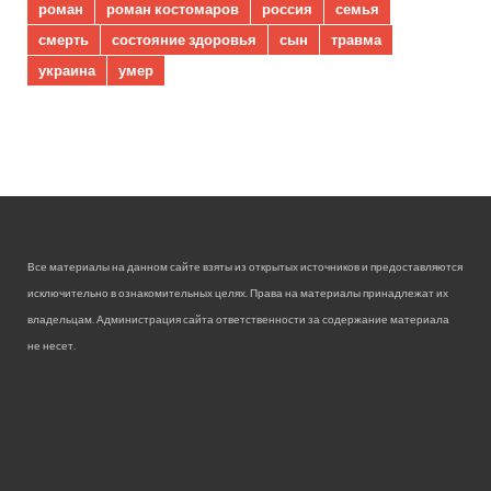
роман
роман костомаров
россия
семья
смерть
состояние здоровья
сын
травма
украина
умер
Все материалы на данном сайте взяты из открытых источников и предоставляются
исключительно в ознакомительных целях. Права на материалы принадлежат их
владельцам. Администрация сайта ответственности за содержание материала
не несет.