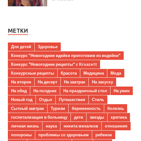
МЕТКИ
Для детей
Здоровье
Конкурс "Новогодние идейки приготовим из индейки"
Конкурс "Новогодние рецепты" с Kruazett
Конкурсные рецепты
Красота
Медицина
Мода
На второе
На десерт
На завтрак
На закуску
На обед
На полдник
На праздничный стол
На ужин
Новый год
Отдых
Путешествия
Стиль
Сытный завтрак
Туризм
беременность
болезнь
госпитализация в больницу
дети
звезды
критика
личная жизнь
наука
никита михалков
отношения
похороны
проблемы со здоровьем
ребенок