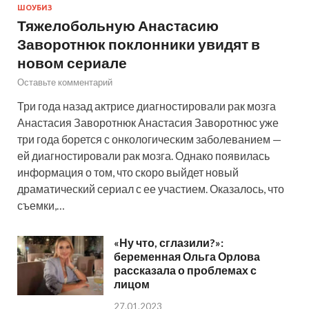
ШОУБИЗ
Тяжелобольную Анастасию
Заворотнюк поклонники увидят в
новом сериале
Оставьте комментарий
Три года назад актрисе диагностировали рак мозга
Анастасия Заворотнюк Анастасия Заворотнюс уже
три года борется с онкологическим заболеванием —
ей диагностировали рак мозга. Однако появилась
информация о том, что скоро выйдет новый
драматический сериал с ее участием. Оказалось, что
съемки,…
«Ну что, сглазили?»:
беременная Ольга Орлова
рассказала о проблемах с
лицом
27.01.2023