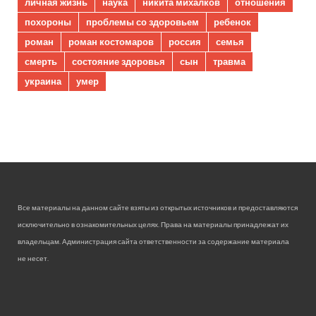
личная жизнь
наука
никита михалков
отношения
похороны
проблемы со здоровьем
ребенок
роман
роман костомаров
россия
семья
смерть
состояние здоровья
сын
травма
украина
умер
Все материалы на данном сайте взяты из открытых источников и предоставляются
исключительно в ознакомительных целях. Права на материалы принадлежат их
владельцам. Администрация сайта ответственности за содержание материала
не несет.