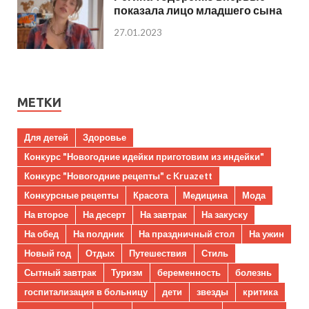
показала лицо младшего сына
27.01.2023
МЕТКИ
Для детей
Здоровье
Конкурс "Новогодние идейки приготовим из индейки"
Конкурс "Новогодние рецепты" с Kruazett
Конкурсные рецепты
Красота
Медицина
Мода
На второе
На десерт
На завтрак
На закуску
На обед
На полдник
На праздничный стол
На ужин
Новый год
Отдых
Путешествия
Стиль
Сытный завтрак
Туризм
беременность
болезнь
госпитализация в больницу
дети
звезды
критика