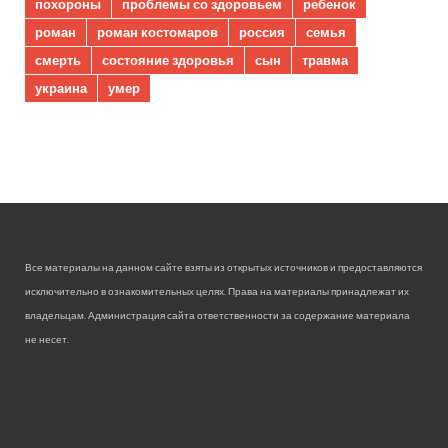
похороны
проблемы со здоровьем
ребенок
роман
роман костомаров
россия
семья
смерть
состояние здоровья
сын
травма
украина
умер
Все материалы на данном сайте взяты из открытых источников и предоставляются
исключительно в ознакомительных целях. Права на материалы принадлежат их
владельцам. Администрация сайта ответственности за содержание материала
не несет.