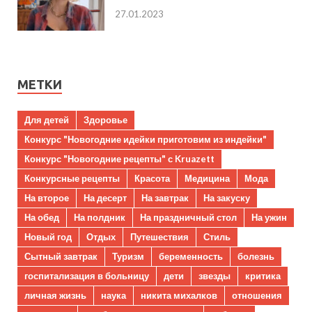
27.01.2023
МЕТКИ
Для детей
Здоровье
Конкурс "Новогодние идейки приготовим из индейки"
Конкурс "Новогодние рецепты" с Kruazett
Конкурсные рецепты
Красота
Медицина
Мода
На второе
На десерт
На завтрак
На закуску
На обед
На полдник
На праздничный стол
На ужин
Новый год
Отдых
Путешествия
Стиль
Сытный завтрак
Туризм
беременность
болезнь
госпитализация в больницу
дети
звезды
критика
личная жизнь
наука
никита михалков
отношения