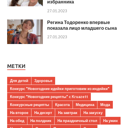
избранника
27.01.2023
Регина Тодоренко впервые
показала лицо младшего сына
27.01.2023
МЕТКИ
Для детей
Здоровье
Конкурс "Новогодние идейки приготовим из индейки"
Конкурс "Новогодние рецепты" с Kruazett
Конкурсные рецепты
Красота
Медицина
Мода
На второе
На десерт
На завтрак
На закуску
На обед
На полдник
На праздничный стол
На ужин