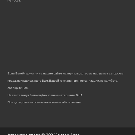
не несет.
Если Вы обнаружили на нашем сайте материалы, которые нарушают авторские
права, принадлежащие Вам, Вашей компании или организации, пожалуйста,
сообщите нам.
На сайте могут быть опубликованы материалы 18+!
При цитировании ссылка на источник обязательна.
Авторские права © 2026
VictoryAnna.
.