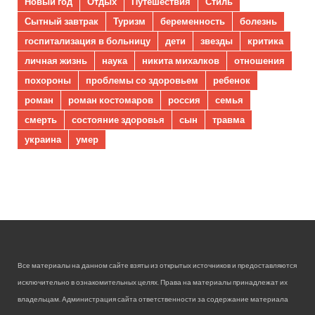
Новый год
Отдых
Путешествия
Стиль
Сытный завтрак
Туризм
беременность
болезнь
госпитализация в больницу
дети
звезды
критика
личная жизнь
наука
никита михалков
отношения
похороны
проблемы со здоровьем
ребенок
роман
роман костомаров
россия
семья
смерть
состояние здоровья
сын
травма
украина
умер
Все материалы на данном сайте взяты из открытых источников и предоставляются
исключительно в ознакомительных целях. Права на материалы принадлежат их
владельцам. Администрация сайта ответственности за содержание материала