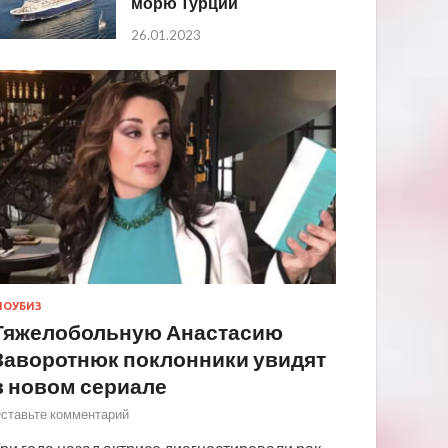
морю Турции
26.01.2023
ОУБИЗ
Тяжелобольную Анастасию
Заворотнюк поклонники увидят
в новом сериале
ставьте комментарий