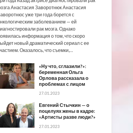
ри года назад актрисе диагностировали рак
озга Анастасия Заворотнюк Анастасия
аворотнюс уже три года борется с
нкологическим заболеванием — ей
иагностировали рак мозга. Однако
оявилась информация о том, что скоро
ыйдет новый драматический сериал с ее
частием. Оказалось, что съемки,…
«Ну что, сглазили?»:
беременная Ольга
Орлова рассказала о
проблемах с лицом
27.01.2023
Евгений Стычкин — о
поцелуях жены в кадре:
«Артисты разве люди?»
27.01.2023