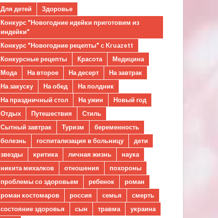
Для детей
Здоровье
Конкурс "Новогодние идейки приготовим из
индейки"
Конкурс "Новогодние рецепты" с Kruazett
Конкурсные рецепты
Красота
Медицина
Мода
На второе
На десерт
На завтрак
На закуску
На обед
На полдник
На праздничный стол
На ужин
Новый год
Отдых
Путешествия
Стиль
Сытный завтрак
Туризм
беременность
болезнь
госпитализация в больницу
дети
звезды
критика
личная жизнь
наука
никита михалков
отношения
похороны
проблемы со здоровьем
ребенок
роман
роман костомаров
россия
семья
смерть
состояние здоровья
сын
травма
украина