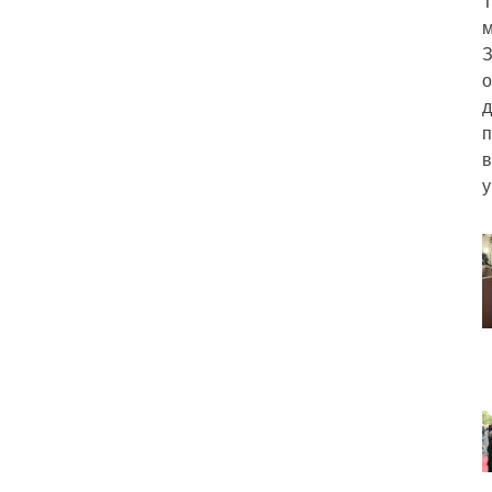
Т
м
З
о
д
п
в
у