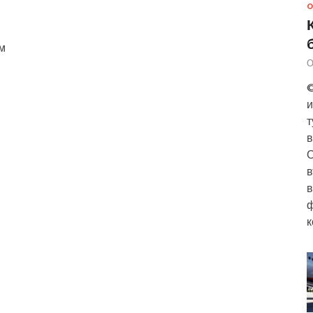
О
м
О
©
и
т
в
О
в
в
ф
к