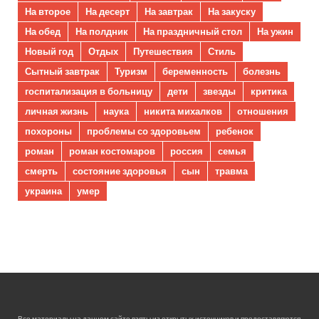
На второе
На десерт
На завтрак
На закуску
На обед
На полдник
На праздничный стол
На ужин
Новый год
Отдых
Путешествия
Стиль
Сытный завтрак
Туризм
беременность
болезнь
госпитализация в больницу
дети
звезды
критика
личная жизнь
наука
никита михалков
отношения
похороны
проблемы со здоровьем
ребенок
роман
роман костомаров
россия
семья
смерть
состояние здоровья
сын
травма
украина
умер
Все материалы на данном сайте взяты из открытых источников и предоставляются