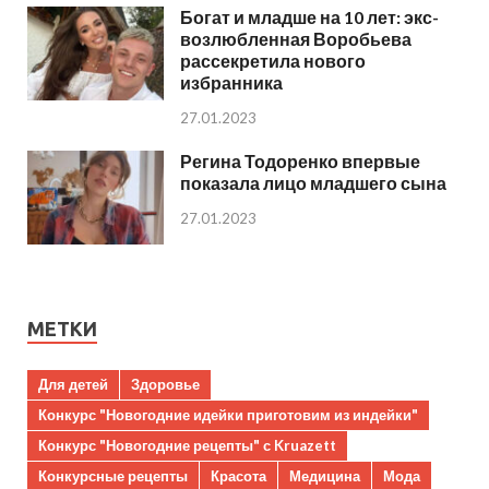
Богат и младше на 10 лет: экс-
возлюбленная Воробьева
рассекретила нового
избранника
27.01.2023
Регина Тодоренко впервые
показала лицо младшего сына
27.01.2023
МЕТКИ
Для детей
Здоровье
Конкурс "Новогодние идейки приготовим из индейки"
Конкурс "Новогодние рецепты" с Kruazett
Конкурсные рецепты
Красота
Медицина
Мода