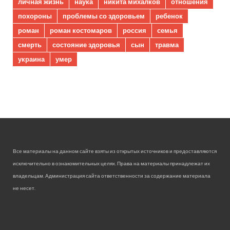
личная жизнь
наука
никита михалков
отношения
похороны
проблемы со здоровьем
ребенок
роман
роман костомаров
россия
семья
смерть
состояние здоровья
сын
травма
украина
умер
Все материалы на данном сайте взяты из открытых источников и предоставляются
исключительно в ознакомительных целях. Права на материалы принадлежат их
владельцам. Администрация сайта ответственности за содержание материала
не несет.