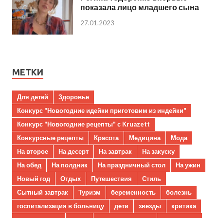
показала лицо младшего сына
27.01.2023
МЕТКИ
Для детей
Здоровье
Конкурс "Новогодние идейки приготовим из индейки"
Конкурс "Новогодние рецепты" с Kruazett
Конкурсные рецепты
Красота
Медицина
Мода
На второе
На десерт
На завтрак
На закуску
На обед
На полдник
На праздничный стол
На ужин
Новый год
Отдых
Путешествия
Стиль
Сытный завтрак
Туризм
беременность
болезнь
госпитализация в больницу
дети
звезды
критика