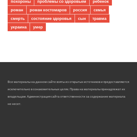
похороны
проблемы со здоровьем
ребенок
роман
роман костомаров
россия
семья
смерть
состояние здоровья
сын
травма
украина
умер
Все материалы на данном сайте взяты из открытых источников и предоставляются
исключительно в ознакомительных целях. Права на материалы принадлежат их
владельцам. Администрация сайта ответственности за содержание материала
не несет.