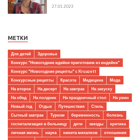
27.01.2023
МЕТКИ
Для детей
Здоровье
Конкурс "Новогодние идейки приготовим из индейки"
Конкурс "Новогодние рецепты" с Kruazett
Конкурсные рецепты
Красота
Медицина
Мода
На второе
На десерт
На завтрак
На закуску
На обед
На полдник
На праздничный стол
На ужин
Новый год
Отдых
Путешествия
Стиль
Сытный завтрак
Туризм
беременность
болезнь
госпитализация в больницу
дети
звезды
критика
личная жизнь
наука
никита михалков
отношения