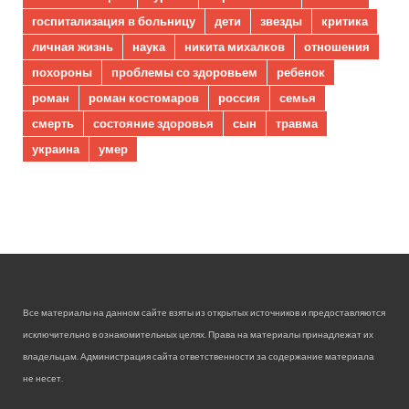
госпитализация в больницу
дети
звезды
критика
личная жизнь
наука
никита михалков
отношения
похороны
проблемы со здоровьем
ребенок
роман
роман костомаров
россия
семья
смерть
состояние здоровья
сын
травма
украина
умер
Все материалы на данном сайте взяты из открытых источников и предоставляются
исключительно в ознакомительных целях. Права на материалы принадлежат их
владельцам. Администрация сайта ответственности за содержание материала
не несет.