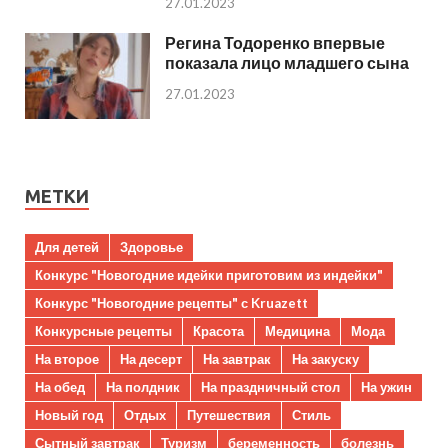
27.01.2023
Регина Тодоренко впервые
показала лицо младшего сына
27.01.2023
МЕТКИ
Для детей
Здоровье
Конкурс "Новогодние идейки приготовим из индейки"
Конкурс "Новогодние рецепты" с Kruazett
Конкурсные рецепты
Красота
Медицина
Мода
На второе
На десерт
На завтрак
На закуску
На обед
На полдник
На праздничный стол
На ужин
Новый год
Отдых
Путешествия
Стиль
Сытный завтрак
Туризм
беременность
болезнь