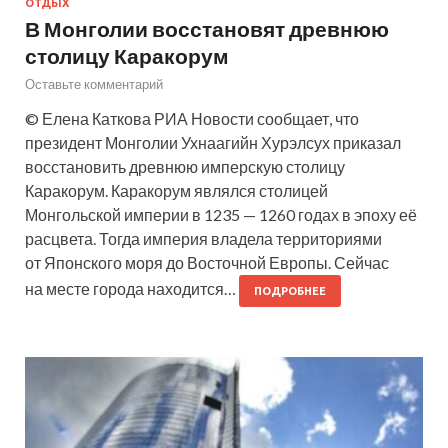
ОТДЫХ
В Монголии восстановят древнюю
столицу Каракорум
Оставьте комментарий
© Елена Каткова РИА Новости сообщает, что
президент Монголии Ухнаагийн Хурэлсух приказал
восстановить древнюю имперскую столицу
Каракорум. Каракорум являлся столицей
Монгольской империи в 1235 — 1260 годах в эпоху её
расцвета. Тогда империя владела территориями
от Японского моря до Восточной Европы. Сейчас
на месте города находится…
ПОДРОБНЕЕ