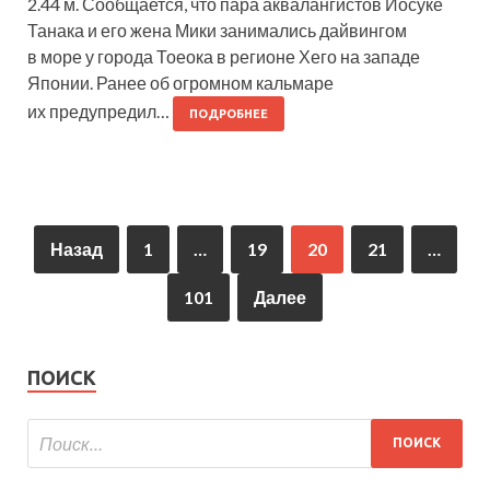
2.44 м. Сообщается, что пара аквалангистов Йосуке
Танака и его жена Мики занимались дайвингом
в море у города Тоеока в регионе Хего на западе
Японии. Ранее об огромном кальмаре
их предупредил…
ПОДРОБНЕЕ
Назад
1
…
19
20
21
…
101
Далее
ПОИСК