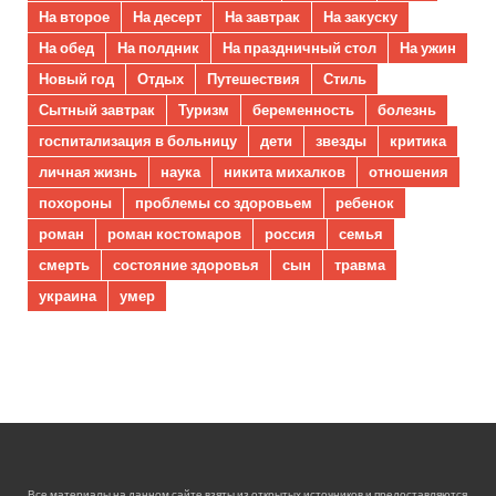
На второе
На десерт
На завтрак
На закуску
На обед
На полдник
На праздничный стол
На ужин
Новый год
Отдых
Путешествия
Стиль
Сытный завтрак
Туризм
беременность
болезнь
госпитализация в больницу
дети
звезды
критика
личная жизнь
наука
никита михалков
отношения
похороны
проблемы со здоровьем
ребенок
роман
роман костомаров
россия
семья
смерть
состояние здоровья
сын
травма
украина
умер
Все материалы на данном сайте взяты из открытых источников и предоставляются