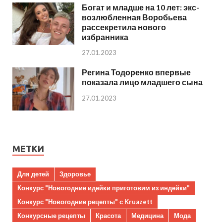
Богат и младше на 10 лет: экс-
возлюбленная Воробьева
рассекретила нового
избранника
27.01.2023
Регина Тодоренко впервые
показала лицо младшего сына
27.01.2023
МЕТКИ
Для детей
Здоровье
Конкурс "Новогодние идейки приготовим из индейки"
Конкурс "Новогодние рецепты" с Kruazett
Конкурсные рецепты
Красота
Медицина
Мода