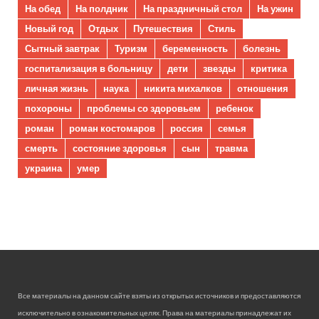
На обед
На полдник
На праздничный стол
На ужин
Новый год
Отдых
Путешествия
Стиль
Сытный завтрак
Туризм
беременность
болезнь
госпитализация в больницу
дети
звезды
критика
личная жизнь
наука
никита михалков
отношения
похороны
проблемы со здоровьем
ребенок
роман
роман костомаров
россия
семья
смерть
состояние здоровья
сын
травма
украина
умер
Все материалы на данном сайте взяты из открытых источников и предоставляются
исключительно в ознакомительных целях. Права на материалы принадлежат их