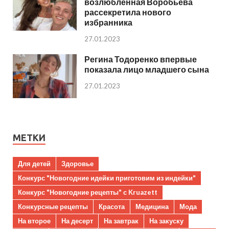
возлюбленная Воробьева
рассекретила нового
избранника
27.01.2023
Регина Тодоренко впервые
показала лицо младшего сына
27.01.2023
МЕТКИ
Для детей
Здоровье
Конкурс "Новогодние идейки приготовим из индейки"
Конкурс "Новогодние рецепты" с Kruazett
Конкурсные рецепты
Красота
Медицина
Мода
На второе
На десерт
На завтрак
На закуску