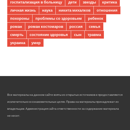
госпитализация в больницу
дети
звезды
критика
личная жизнь
наука
никита михалков
отношения
похороны
проблемы со здоровьем
ребенок
роман
роман костомаров
россия
семья
смерть
состояние здоровья
сын
травма
украина
умер
Все материалы на данном сайте взяты из открытых источников и предоставляются
исключительно в ознакомительных целях. Права на материалы принадлежат их
владельцам. Администрация сайта ответственности за содержание материала
не несет.