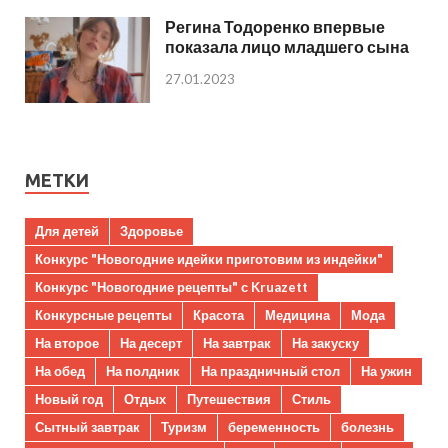
Регина Тодоренко впервые
показала лицо младшего сына
27.01.2023
МЕТКИ
Для детей
Здоровье
Конкурс "Новогодние идейки приготовим из индейки"
Конкурс "Новогодние рецепты" с Kruazett
Конкурсные рецепты
Красота
Медицина
Мода
На второе
На десерт
На завтрак
На закуску
На обед
На полдник
На праздничный стол
На ужин
Новый год
Отдых
Путешествия
Стиль
Сытный завтрак
Туризм
беременность
болезнь