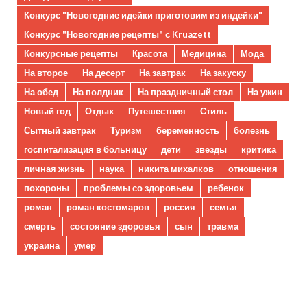
Конкурс "Новогодние идейки приготовим из индейки"
Конкурс "Новогодние рецепты" с Kruazett
Конкурсные рецепты
Красота
Медицина
Мода
На второе
На десерт
На завтрак
На закуску
На обед
На полдник
На праздничный стол
На ужин
Новый год
Отдых
Путешествия
Стиль
Сытный завтрак
Туризм
беременность
болезнь
госпитализация в больницу
дети
звезды
критика
личная жизнь
наука
никита михалков
отношения
похороны
проблемы со здоровьем
ребенок
роман
роман костомаров
россия
семья
смерть
состояние здоровья
сын
травма
украина
умер