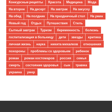
Конкурсные рецепты
Красота
Медицина
Мода
На второе
На десерт
На завтрак
На закуску
На обед
На полдник
На праздничный стол
На ужин
Новый год
Отдых
Путешествия
Стиль
Сытный завтрак
Туризм
беременность
болезнь
госпитализация в больницу
дети
звезды
критика
личная жизнь
наука
никита михалков
отношения
похороны
проблемы со здоровьем
ребенок
роман
роман костомаров
россия
семья
смерть
состояние здоровья
сын
травма
украина
умер