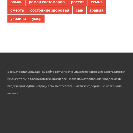
роман
роман костомаров
россия
семья
смерть
состояние здоровья
сын
травма
украина
умер
Все материалы на данном сайте взяты из открытых источников и предоставляются
исключительно в ознакомительных целях. Права на материалы принадлежат их
владельцам. Администрация сайта ответственности за содержание материала
не несет.