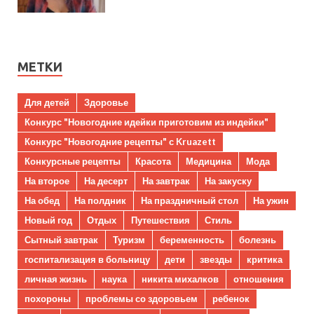
МЕТКИ
Для детей
Здоровье
Конкурс "Новогодние идейки приготовим из индейки"
Конкурс "Новогодние рецепты" с Kruazett
Конкурсные рецепты
Красота
Медицина
Мода
На второе
На десерт
На завтрак
На закуску
На обед
На полдник
На праздничный стол
На ужин
Новый год
Отдых
Путешествия
Стиль
Сытный завтрак
Туризм
беременность
болезнь
госпитализация в больницу
дети
звезды
критика
личная жизнь
наука
никита михалков
отношения
похороны
проблемы со здоровьем
ребенок