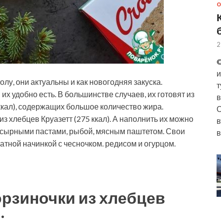
О
2
©
и
олу, они актуальны и как новогодняя закуска.
т
их удобно есть. В большинстве случаев, их готовят из
в
 ккал), содержащих большое количество жира.
О
з хлебцев Круазетт (275 ккал). А наполнить их можно
в
и сырными пастами, рыбой, мясным паштетом. Свои
в
тной начинкой с чесночком. редисом и огурцом.
рзиночки из хлебцев
: