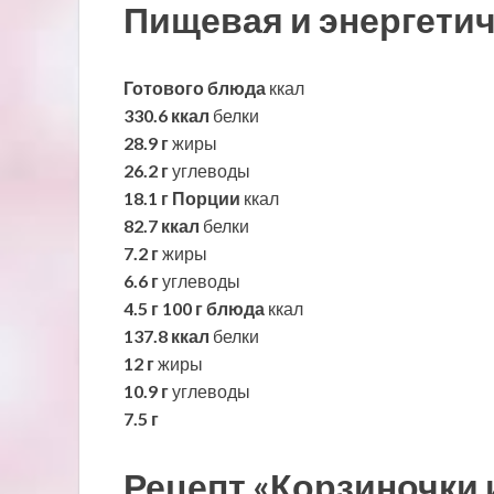
Пищевая и энергетич
Готового блюда
ккал
330.6 ккал
белки
28.9 г
жиры
26.2 г
углеводы
18.1 г
Порции
ккал
82.7 ккал
белки
7.2 г
жиры
6.6 г
углеводы
4.5 г
100 г блюда
ккал
137.8 ккал
белки
12 г
жиры
10.9 г
углеводы
7.5 г
Рецепт «Корзиночки 