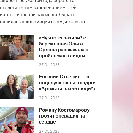
аворотнюс уже три года борется с
нкологическим заболеванием — ей
иагностировали рак мозга. Однако
оявилась информация о том, что скоро …
«Ну что, сглазили?»:
беременная Ольга
Орлова рассказала о
проблемах с лицом
27.01.2023
Евгений Стычкин — о
поцелуях жены в кадре:
«Артисты разве люди?»
27.01.2023
Роману Костомарову
грозит операция на
сердце
27.01.2023