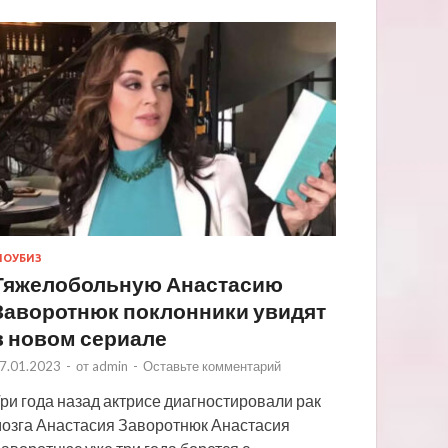
ОУБИЗ
Тяжелобольную Анастасию
Заворотнюк поклонники увидят
в новом сериале
7.01.2023
-
от
admin
-
Оставьте комментарий
ри года назад актрисе диагностировали рак
озга Анастасия Заворотнюк Анастасия