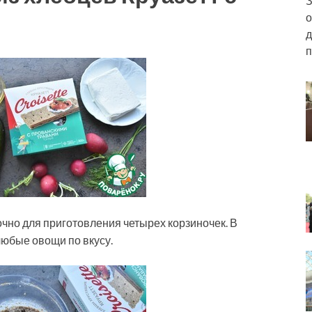
З
о
д
п
чно для приготовления четырех корзиночек. В
юбые овощи по вкусу.