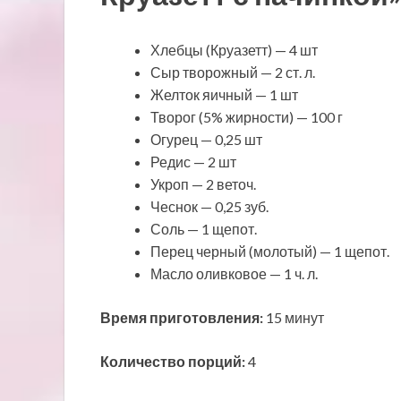
Хлебцы (Круазетт) — 4 шт
Сыр творожный — 2 ст. л.
Желток яичный — 1 шт
Творог (5% жирности) — 100 г
Огурец — 0,25 шт
Редис — 2 шт
Укроп — 2 веточ.
Чеснок — 0,25 зуб.
Соль — 1 щепот.
Перец черный (молотый) — 1 щепот.
Масло оливковое — 1 ч. л.
Время приготовления:
15 минут
Количество порций:
4