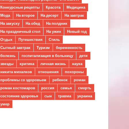
Конкурсные рецепты
Красота
Медицина
Мода
На второе
На десерт
На завтрак
На закуску
На обед
На полдник
На праздничный стол
На ужин
Новый год
Отдых
Путешествия
Стиль
Сытный завтрак
Туризм
беременность
болезнь
госпитализация в больницу
дети
звезды
критика
личная жизнь
наука
никита михалков
отношения
похороны
проблемы со здоровьем
ребенок
роман
роман костомаров
россия
семья
смерть
состояние здоровья
сын
травма
украина
умер