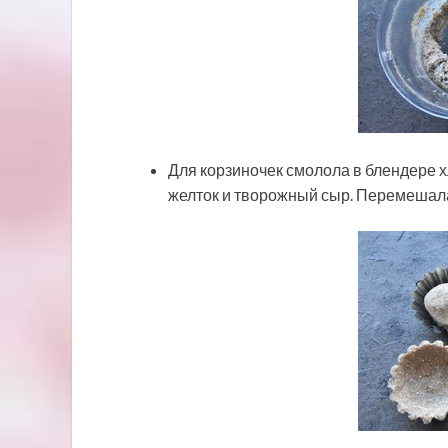
Для корзиночек смолола в блендере 
желток и творожный сыр. Перемешала