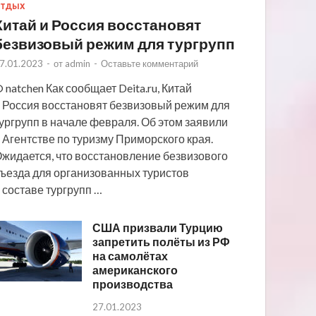
ТДЫХ
Китай и Россия восстановят
безвизовый режим для тургрупп
7.01.2023
-
от
admin
-
Оставьте комментарий
 natchen Как сообщает Deita.ru, Китай
 Россия восстановят безвизовый режим для
ургрупп в начале февраля. Об этом заявили
 Агентстве по туризму Приморского края.
жидается, что восстановление безвизового
ъезда для организованных туристов
 составе тургрупп …
США призвали Турцию
запретить полёты из РФ
на самолётах
американского
производства
27.01.2023