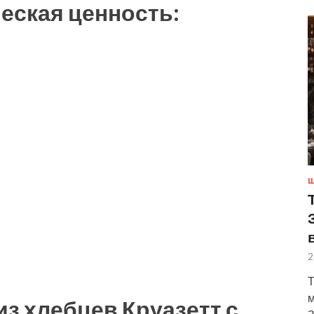
еская ценность:
Ш
2
Т
м
из хлебцев Круазетт с