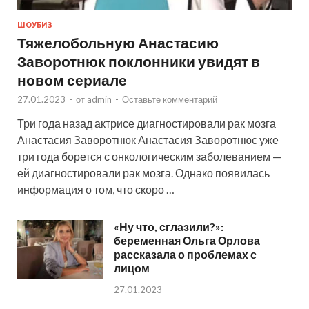
ШОУБИЗ
Тяжелобольную Анастасию
Заворотнюк поклонники увидят в
новом сериале
27.01.2023
-
от
admin
-
Оставьте комментарий
Три года назад актрисе диагностировали рак мозга
Анастасия Заворотнюк Анастасия Заворотнюс уже
три года борется с онкологическим заболеванием —
ей диагностировали рак мозга. Однако появилась
информация о том, что скоро …
«Ну что, сглазили?»:
беременная Ольга Орлова
рассказала о проблемах с
лицом
27.01.2023