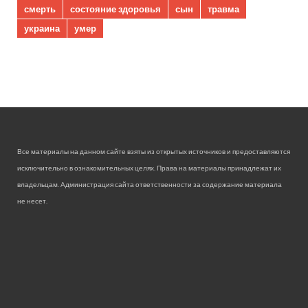
смерть
состояние здоровья
сын
травма
украина
умер
Все материалы на данном сайте взяты из открытых источников и предоставляются
исключительно в ознакомительных целях. Права на материалы принадлежат их
владельцам. Администрация сайта ответственности за содержание материала
не несет.