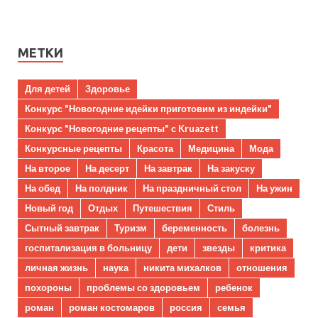
МЕТКИ
Для детей
Здоровье
Конкурс "Новогодние идейки приготовим из индейки"
Конкурс "Новогодние рецепты" с Kruazett
Конкурсные рецепты
Красота
Медицина
Мода
На второе
На десерт
На завтрак
На закуску
На обед
На полдник
На праздничный стол
На ужин
Новый год
Отдых
Путешествия
Стиль
Сытный завтрак
Туризм
беременность
болезнь
госпитализация в больницу
дети
звезды
критика
личная жизнь
наука
никита михалков
отношения
похороны
проблемы со здоровьем
ребенок
роман
роман костомаров
россия
семья