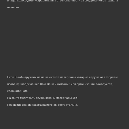
владельцам. Администрация сайта ответственности за содержание материала
не несет.
Если Вы обнаружили на нашем сайте материалы, которые нарушают авторские
права, принадлежащие Вам, Вашей компании или организации, пожалуйста,
сообщите нам.
На сайте могут быть опубликованы материалы 18+!
При цитировании ссылка на источник обязательна.