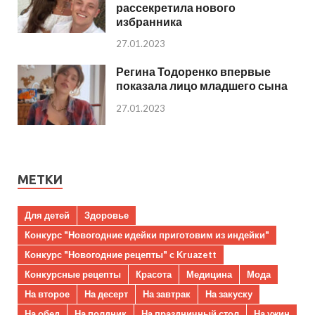
рассекретила нового
избранника
27.01.2023
Регина Тодоренко впервые
показала лицо младшего сына
27.01.2023
МЕТКИ
Для детей
Здоровье
Конкурс "Новогодние идейки приготовим из индейки"
Конкурс "Новогодние рецепты" с Kruazett
Конкурсные рецепты
Красота
Медицина
Мода
На второе
На десерт
На завтрак
На закуску
На обед
На полдник
На праздничный стол
На ужин