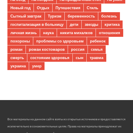
Новый год
Отдых
Путешествия
Стиль
Сытный завтрак
Туризм
беременность
болезнь
госпитализация в больницу
дети
звезды
критика
личная жизнь
наука
никита михалков
отношения
похороны
проблемы со здоровьем
ребенок
роман
роман костомаров
россия
семья
смерть
состояние здоровья
сын
травма
украина
умер
Все материалы на данном сайте взяты из открытых источников и предоставляются
исключительно в ознакомительных целях. Права на материалы принадлежат их