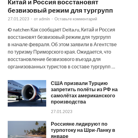
Китай и Россия восстановят
безвизовый режим для тургрупп
27.01.2023
-
от
admin
-
Оставьте комментарий
© natchen Как сообщает Deita.ru, Китай и Россия
восстановят безвизовый режим для тургрупп
в начале февраля. Об этом заявили в Агентстве
по туризму Приморского края. Ожидается, что
восстановление безвизового въезда для
организованных туристов в составе тургрупп …
США призвали Турцию
запретить полёты из РФ на
самолётах американского
производства
27.01.2023
Россияне лидируют по
турпотоку на Шри-Ланку в
январе