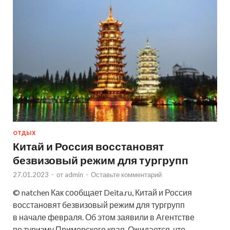
ОТДЫХ
Китай и Россия восстановят
безвизовый режим для тургрупп
27.01.2023
-
от
admin
-
Оставьте комментарий
© natchen Как сообщает Deita.ru, Китай и Россия
восстановят безвизовый режим для тургрупп
в начале февраля. Об этом заявили в Агентстве
по туризму Приморского края. Ожидается, что