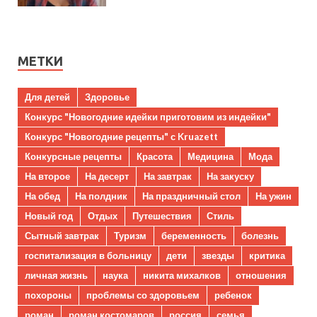
МЕТКИ
Для детей
Здоровье
Конкурс "Новогодние идейки приготовим из индейки"
Конкурс "Новогодние рецепты" с Kruazett
Конкурсные рецепты
Красота
Медицина
Мода
На второе
На десерт
На завтрак
На закуску
На обед
На полдник
На праздничный стол
На ужин
Новый год
Отдых
Путешествия
Стиль
Сытный завтрак
Туризм
беременность
болезнь
госпитализация в больницу
дети
звезды
критика
личная жизнь
наука
никита михалков
отношения
похороны
проблемы со здоровьем
ребенок
роман
роман костомаров
россия
семья