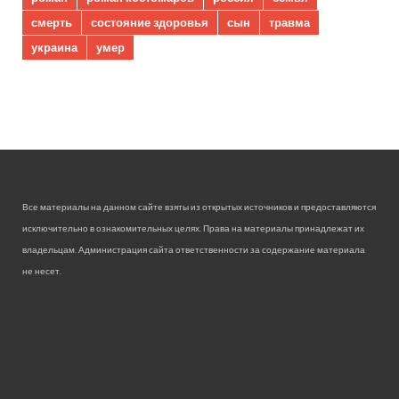
смерть
состояние здоровья
сын
травма
украина
умер
Все материалы на данном сайте взяты из открытых источников и предоставляются
исключительно в ознакомительных целях. Права на материалы принадлежат их
владельцам. Администрация сайта ответственности за содержание материала
не несет.