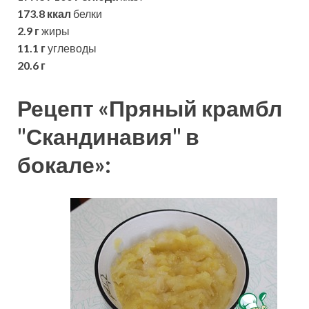
173.8 ккал
белки
2.9 г
жиры
11.1 г
углеводы
20.6 г
Рецепт «Пряный крамбл
"Скандинавия" в
бокале»: