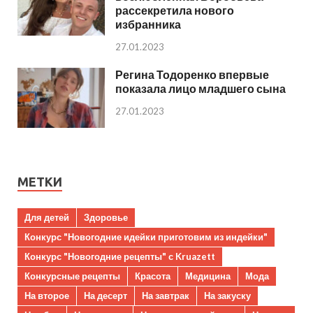
рассекретила нового
избранника
27.01.2023
Регина Тодоренко впервые
показала лицо младшего сына
27.01.2023
МЕТКИ
Для детей
Здоровье
Конкурс "Новогодние идейки приготовим из индейки"
Конкурс "Новогодние рецепты" с Kruazett
Конкурсные рецепты
Красота
Медицина
Мода
На второе
На десерт
На завтрак
На закуску