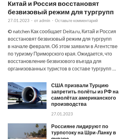
Китай и Россия восстановят
безвизовый режим для тургрупп
27.01.2023
-
от
admin
-
Оставьте комментарий
© natchen Как сообщает Deita.ru, Китай и Россия
восстановят безвизовый режим для тургрупп
в начале февраля. Об этом заявили в Агентстве
по туризму Приморского края. Ожидается, что
восстановление безвизового въезда для
организованных туристов в составе тургрупп …
США призвали Турцию
запретить полёты из РФ на
самолётах американского
производства
27.01.2023
Россияне лидируют по
турпотоку на Шри-Ланку в
январе