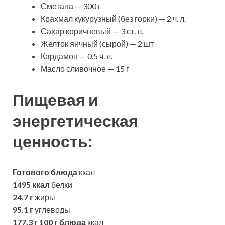
Сметана — 300 г
Крахмал кукурузный (без горки) — 2 ч. л.
Сахар коричневый — 3 ст. л.
Желток яичный (сырой) — 2 шт
Кардамон — 0.5 ч. л.
Масло сливочное — 15 г
Пищевая и
энергетическая
ценность:
Готового блюда
ккал
1495 ккал
белки
24.7 г
жиры
95.1 г
углеводы
177.3 г
100 г блюда
ккал