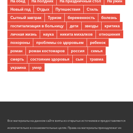
На обед
На полдник
На праздничный стол
На ужин
Новый год
Отдых
Путешествия
Стиль
Сытный завтрак
Туризм
беременность
болезнь
госпитализация в больницу
дети
звезды
критика
личная жизнь
наука
никита михалков
отношения
похороны
проблемы со здоровьем
ребенок
роман
роман костомаров
россия
семья
смерть
состояние здоровья
сын
травма
украина
умер
Все материалы на данном сайте взяты из открытых источников и предоставляются
исключительно в ознакомительных целях. Права на материалы принадлежат их