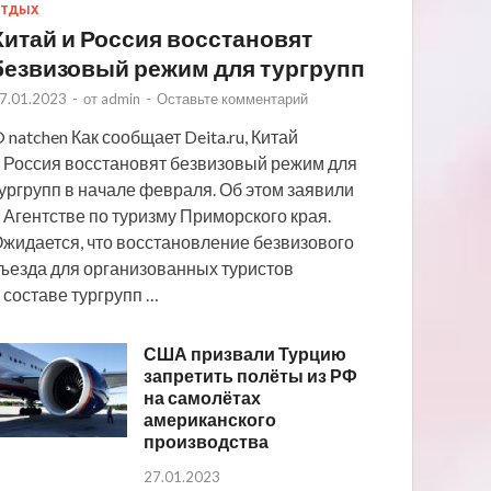
ТДЫХ
Китай и Россия восстановят
безвизовый режим для тургрупп
7.01.2023
-
от
admin
-
Оставьте комментарий
 natchen Как сообщает Deita.ru, Китай
 Россия восстановят безвизовый режим для
ургрупп в начале февраля. Об этом заявили
 Агентстве по туризму Приморского края.
жидается, что восстановление безвизового
ъезда для организованных туристов
 составе тургрупп …
США призвали Турцию
запретить полёты из РФ
на самолётах
американского
производства
27.01.2023