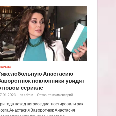
ОУБИЗ
Тяжелобольную Анастасию
Заворотнюк поклонники увидят
в новом сериале
7.01.2023
-
от
admin
-
Оставьте комментарий
ри года назад актрисе диагностировали рак
озга Анастасия Заворотнюк Анастасия