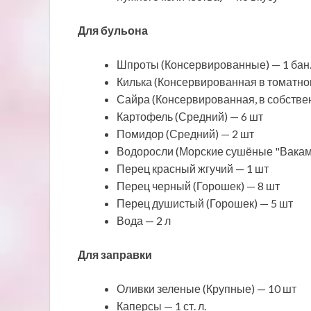
Для бульона
Шпроты (Консервированные) — 1 бан
Килька (Консервированная в томатном
Сайра (Консервированная, в собствен
Картофель (Средний) — 6 шт
Помидор (Средний) — 2 шт
Водоросли (Морские сушёные "Вакаме"
Перец красный жгучий — 1 шт
Перец черный (Горошек) — 8 шт
Перец душистый (Горошек) — 5 шт
Вода — 2 л
Для заправки
Оливки зеленые (Крупные) — 10 шт
Каперсы — 1 ст. л.