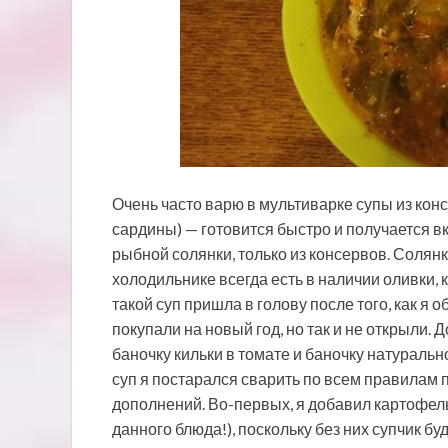
Очень часто варю в мультиварке супы из кон
сардины) — готовится быстро и получается вк
рыбной солянки, только из консервов. Солян
холодильнике всегда есть в наличии оливки,
такой суп пришла в голову после того, как я
покупали на новый год, но так и не открыли.
баночку кильки в томате и баночку натураль
суп я постарался сварить по всем правилам 
дополнений. Во-первых, я добавил картофель
данного блюда!), поскольку без них супчик б