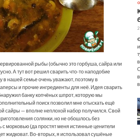
О
2
©
и
т
в
сервированной рыбы (обычно это горбуша, сайра или
О
усно. А тут вот решил сварить что-то наподобие
в
ку в нашей семье очень уважают, поэтому в
в
 каперсы и прочие ингредиенты для неё. Идея сварить
 обнаружил банку копчёных шпрот, которую мы
 Дополнительный поиск позволил мне отыскать ещё
ной сайры — вполне неплохой набор получился. Свой
приготовления солянки, но не обошлось без
 с морковью (да простят меня истинные ценители
удет жидковат. Во-вторых, я использовал сушёные