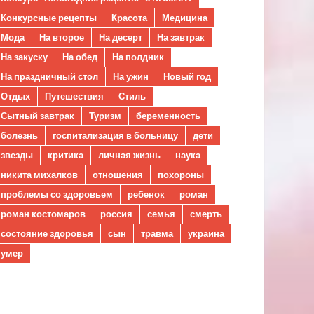
Конкурсные рецепты
Красота
Медицина
Мода
На второе
На десерт
На завтрак
На закуску
На обед
На полдник
На праздничный стол
На ужин
Новый год
Отдых
Путешествия
Стиль
Сытный завтрак
Туризм
беременность
болезнь
госпитализация в больницу
дети
звезды
критика
личная жизнь
наука
никита михалков
отношения
похороны
проблемы со здоровьем
ребенок
роман
роман костомаров
россия
семья
смерть
состояние здоровья
сын
травма
украина
умер