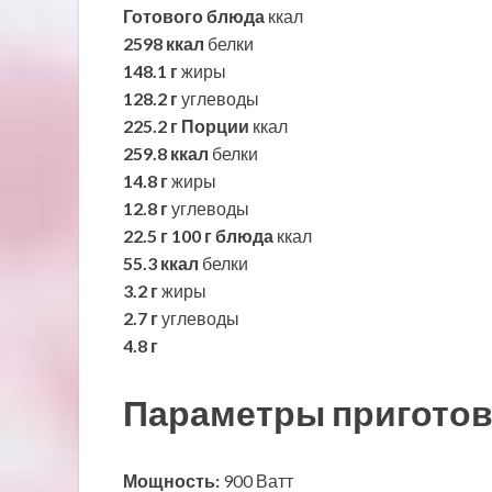
Готового блюда
ккал
2598 ккал
белки
148.1 г
жиры
128.2 г
углеводы
225.2 г
Порции
ккал
259.8 ккал
белки
14.8 г
жиры
12.8 г
углеводы
22.5 г
100 г блюда
ккал
55.3 ккал
белки
3.2 г
жиры
2.7 г
углеводы
4.8 г
Параметры приготов
Мощность:
900 Ватт