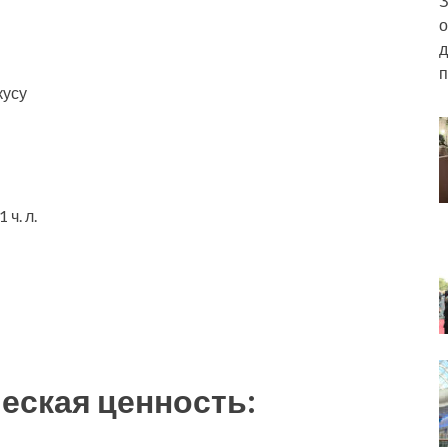
З
о
д
п
кусу
ч. л.
еская ценность: