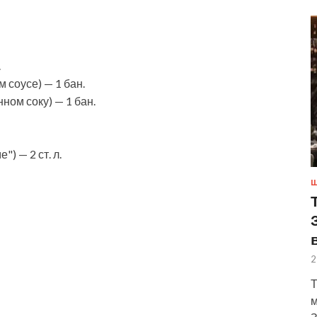
.
 соусе) — 1 бан.
ном соку) — 1 бан.
) — 2 ст. л.
Ш
2
Т
м