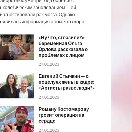
аворотнюс уже три года борется с
нкологическим заболеванием — ей
иагностировали рак мозга. Однако
оявилась информация о том, что скоро …
«Ну что, сглазили?»:
беременная Ольга
Орлова рассказала о
проблемах с лицом
27.01.2023
Евгений Стычкин — о
поцелуях жены в кадре:
«Артисты разве люди?»
27.01.2023
Роману Костомарову
грозит операция на
сердце
27.01.2023