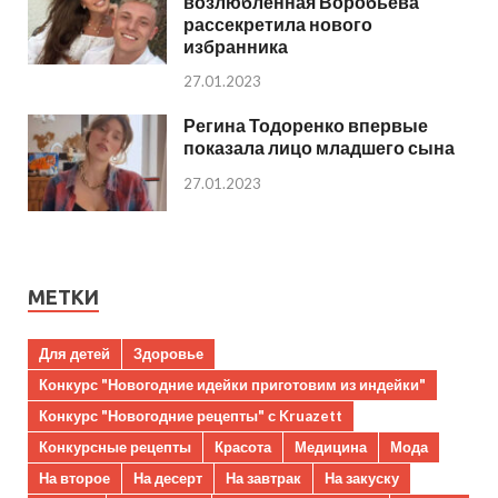
возлюбленная Воробьева
рассекретила нового
избранника
27.01.2023
Регина Тодоренко впервые
показала лицо младшего сына
27.01.2023
МЕТКИ
Для детей
Здоровье
Конкурс "Новогодние идейки приготовим из индейки"
Конкурс "Новогодние рецепты" с Kruazett
Конкурсные рецепты
Красота
Медицина
Мода
На второе
На десерт
На завтрак
На закуску