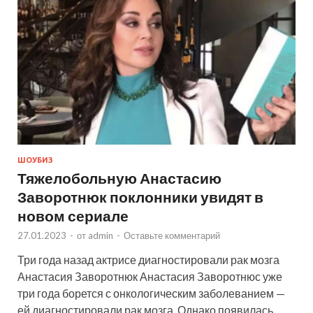
ШОУБИЗ
Тяжелобольную Анастасию
Заворотнюк поклонники увидят в
новом сериале
27.01.2023
-
от
admin
-
Оставьте комментарий
Три года назад актрисе диагностировали рак мозга
Анастасия Заворотнюк Анастасия Заворотнюс уже
три года борется с онкологическим заболеванием —
ей диагностировали рак мозга. Однако появилась