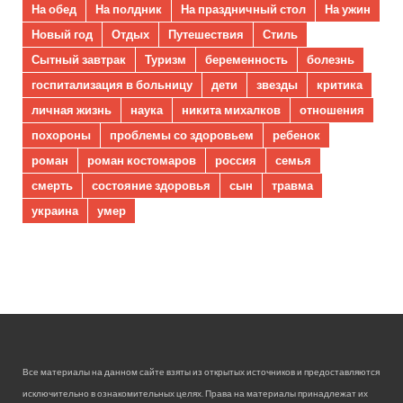
На обед
На полдник
На праздничный стол
На ужин
Новый год
Отдых
Путешествия
Стиль
Сытный завтрак
Туризм
беременность
болезнь
госпитализация в больницу
дети
звезды
критика
личная жизнь
наука
никита михалков
отношения
похороны
проблемы со здоровьем
ребенок
роман
роман костомаров
россия
семья
смерть
состояние здоровья
сын
травма
украина
умер
Все материалы на данном сайте взяты из открытых источников и предоставляются
исключительно в ознакомительных целях. Права на материалы принадлежат их