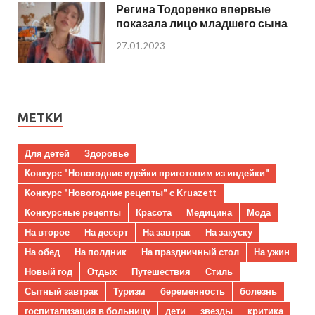
Регина Тодоренко впервые
показала лицо младшего сына
27.01.2023
МЕТКИ
Для детей
Здоровье
Конкурс "Новогодние идейки приготовим из индейки"
Конкурс "Новогодние рецепты" с Kruazett
Конкурсные рецепты
Красота
Медицина
Мода
На второе
На десерт
На завтрак
На закуску
На обед
На полдник
На праздничный стол
На ужин
Новый год
Отдых
Путешествия
Стиль
Сытный завтрак
Туризм
беременность
болезнь
госпитализация в больницу
дети
звезды
критика