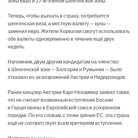
зоны евро и 27-м членом Шенгенской зоны.
Теперь, чтобы въехать в страну, потребуется
шенгенская виза, а местную валюту — куны —
заменил евро. Жители Хорватии смогут использовать
обе валюты одновременно в течение ещё двух
недель.
Напомним, двум другим кандидатам на членство
в Шенгенской зоне — Болгарии и Румынии — было
отказано из-за возражений Австрии и Нидерландов.
Ранее канцлер Австрии Карл Нехаммер заявил также,
что не считает возможным вступление Боснии
и Герцеговины в Европейский союз в ускоренном
порядке. По его словам, с точки зрения ЕС, эта страна
ещё не соответствует всем критериям вступления.
Источник:
tourister.ru