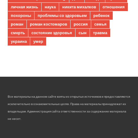
личная жизнь
наука
никита михалков
отношения
похороны
проблемы со здоровьем
ребенок
роман
роман костомаров
россия
семья
смерть
состояние здоровья
сын
травма
украина
умер
Все материалы на данном сайте взяты из открытых источников и предоставляются
исключительно в ознакомительных целях. Права на материалы принадлежат их
владельцам. Администрация сайта ответственности за содержание материала
не несет.