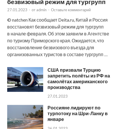
безвизовый режим для тургрупп
27.01.2023
-
от
admin
-
Оставьте комментарий
© natchen Как сообщает Deita.ru, Китай и Россия
восстановят безвизовый режим для тургрупп
в начале февраля. Об этом заявили в Агентстве
по туризму Приморского края. Ожидается, что
восстановление безвизового въезда для
организованных туристов в составе тургрупп …
США призвали Турцию
запретить полёты из РФ на
самолётах американского
производства
27.01.2023
Россияне лидируют по
турпотоку на Шри-Ланку в
январе
26.01.2023