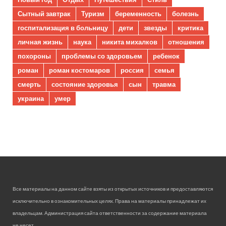
Сытный завтрак
Туризм
беременность
болезнь
госпитализация в больницу
дети
звезды
критика
личная жизнь
наука
никита михалков
отношения
похороны
проблемы со здоровьем
ребенок
роман
роман костомаров
россия
семья
смерть
состояние здоровья
сын
травма
украина
умер
Все материалы на данном сайте взяты из открытых источников и предоставляются
исключительно в ознакомительных целях. Права на материалы принадлежат их
владельцам. Администрация сайта ответственности за содержание материала
не несет.