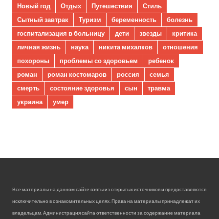
Новый год
Отдых
Путешествия
Стиль
Сытный завтрак
Туризм
беременность
болезнь
госпитализация в больницу
дети
звезды
критика
личная жизнь
наука
никита михалков
отношения
похороны
проблемы со здоровьем
ребенок
роман
роман костомаров
россия
семья
смерть
состояние здоровья
сын
травма
украина
умер
Все материалы на данном сайте взяты из открытых источников и предоставляются
исключительно в ознакомительных целях. Права на материалы принадлежат их
владельцам. Администрация сайта ответственности за содержание материала