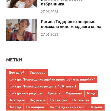
избранника
27.01.2023
Регина Тодоренко впервые
показала лицо младшего сына
27.01.2023
МЕТКИ
Для детей
Здоровье
Конкурс "Новогодние идейки приготовим из индейки"
Конкурс "Новогодние рецепты" с Kruazett
Конкурсные рецепты
Красота
Медицина
Мода
На второе
На десерт
На завтрак
На закуску
На обед
На полдник
На праздничный стол
На ужин