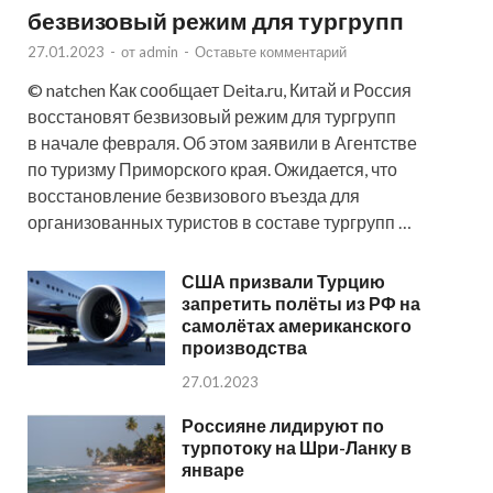
безвизовый режим для тургрупп
27.01.2023
-
от
admin
-
Оставьте комментарий
© natchen Как сообщает Deita.ru, Китай и Россия
восстановят безвизовый режим для тургрупп
в начале февраля. Об этом заявили в Агентстве
по туризму Приморского края. Ожидается, что
восстановление безвизового въезда для
организованных туристов в составе тургрупп …
США призвали Турцию
запретить полёты из РФ на
самолётах американского
производства
27.01.2023
Россияне лидируют по
турпотоку на Шри-Ланку в
январе