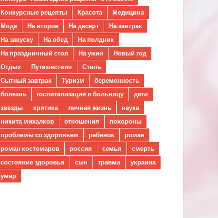
Конкурсные рецепты
Красота
Медицина
Мода
На второе
На десерт
На завтрак
На закуску
На обед
На полдник
На праздничный стол
На ужин
Новый год
Отдых
Путешествия
Стиль
Сытный завтрак
Туризм
беременность
болезнь
госпитализация в больницу
дети
звезды
критика
личная жизнь
наука
никита михалков
отношения
похороны
проблемы со здоровьем
ребенок
роман
роман костомаров
россия
семья
смерть
состояние здоровья
сын
травма
украина
умер