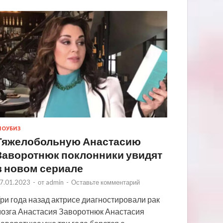
ОУБИЗ
Тяжелобольную Анастасию
Заворотнюк поклонники увидят
в новом сериале
7.01.2023
-
от
admin
-
Оставьте комментарий
ри года назад актрисе диагностировали рак
озга Анастасия Заворотнюк Анастасия