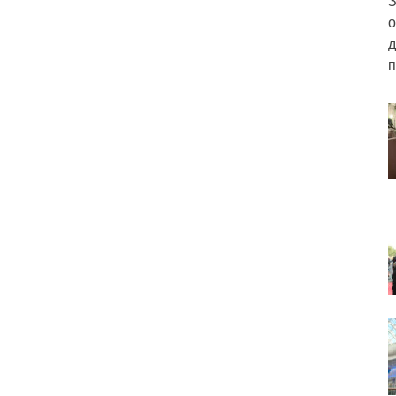
З
о
д
п