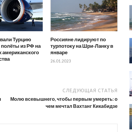
вали Турцию
Россияне лидируют по
 полёты из РФ на
турпотоку на Шри-Ланку в
х американского
январе
ства
26.01.2023
СЛЕДУЮЩАЯ СТАТЬЯ
я
Молю всевышнего, чтобы первым умереть: о
чем мечтал Вахтанг Кикабидзе