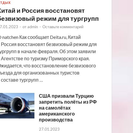
ТДЫХ
Китай и Россия восстановят
безвизовый режим для тургрупп
7.01.2023
-
от
admin
-
Оставьте комментарий
 natchen Как сообщает Deita.ru, Китай
 Россия восстановят безвизовый режим для
ургрупп в начале февраля. Об этом заявили
 Агентстве по туризму Приморского края.
жидается, что восстановление безвизового
ъезда для организованных туристов
 составе тургрупп …
США призвали Турцию
запретить полёты из РФ
на самолётах
американского
производства
27.01.2023