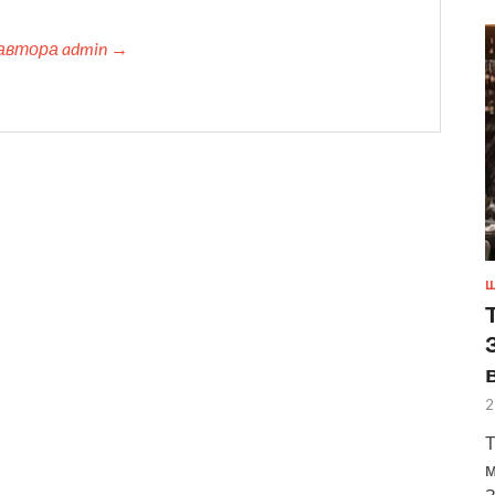
автора admin →
Ш
2
Т
м