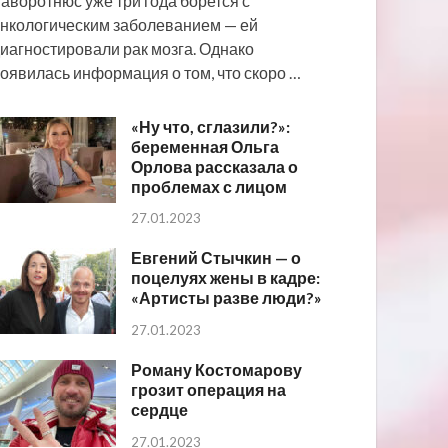
аворотнюс уже три года борется с
нкологическим заболеванием — ей
иагностировали рак мозга. Однако
оявилась информация о том, что скоро …
«Ну что, сглазили?»:
беременная Ольга
Орлова рассказала о
проблемах с лицом
27.01.2023
Евгений Стычкин — о
поцелуях жены в кадре:
«Артисты разве люди?»
27.01.2023
Роману Костомарову
грозит операция на
сердце
27.01.2023