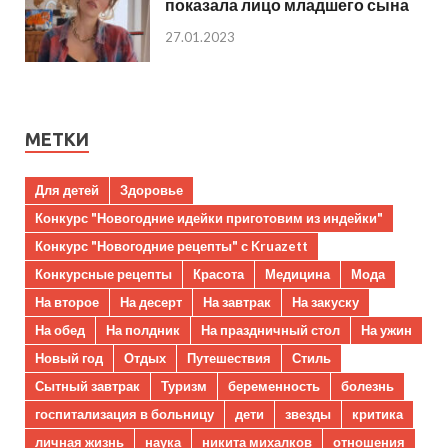
показала лицо младшего сына
27.01.2023
МЕТКИ
Для детей
Здоровье
Конкурс "Новогодние идейки приготовим из индейки"
Конкурс "Новогодние рецепты" с Kruazett
Конкурсные рецепты
Красота
Медицина
Мода
На второе
На десерт
На завтрак
На закуску
На обед
На полдник
На праздничный стол
На ужин
Новый год
Отдых
Путешествия
Стиль
Сытный завтрак
Туризм
беременность
болезнь
госпитализация в больницу
дети
звезды
критика
личная жизнь
наука
никита михалков
отношения