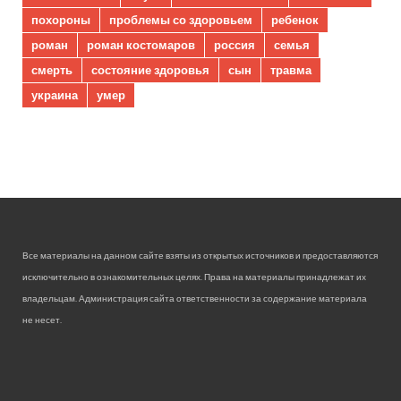
похороны
проблемы со здоровьем
ребенок
роман
роман костомаров
россия
семья
смерть
состояние здоровья
сын
травма
украина
умер
Все материалы на данном сайте взяты из открытых источников и предоставляются
исключительно в ознакомительных целях. Права на материалы принадлежат их
владельцам. Администрация сайта ответственности за содержание материала
не несет.